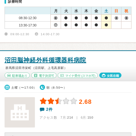
診療時間
月
火
水
木
金
土
日
祝
08:30-12:30
13:30-17:30
09:00-12:30
14:00-17:30
沼田脳神経外科循環器科病院
群馬県沼田市栄町（沼田駅、上毛高原駅）
駐車場あり
電子決済可
マイナ受付
(スマホ可)
女医在籍
土曜（〜17:00）
朝（8:50〜）
2.68
2件
アクセス数 7月:
214
| 6月:
150