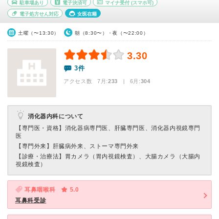
駐車場あり
電子決済可
マイナ受付
(スマホ可)
電子処方せん対応
女医在籍
土曜（〜13:30）
朝（8:30〜）・夜（〜22:00）
3.30
3件
アクセス数 7月:
233
| 6月:
304
消化器内科について
【専門医・資格】
消化器病専門医、肝臓専門医、消化器内視鏡専門
医
【専門外来】
肝臓病外来、ストーマ専門外来
【診療・治療法】
胃カメラ（胃内視鏡検査）、大腸カメラ（大腸内
視鏡検査）
耳鼻咽喉科
5.0
耳鼻科受診