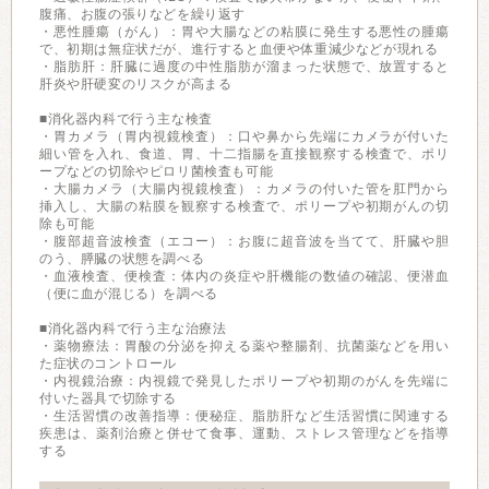
腹痛、お腹の張りなどを繰り返す
・悪性腫瘍（がん）：胃や大腸などの粘膜に発生する悪性の腫瘍
で、初期は無症状だが、進行すると血便や体重減少などが現れる
・脂肪肝：肝臓に過度の中性脂肪が溜まった状態で、放置すると
肝炎や肝硬変のリスクが高まる
■消化器内科で行う主な検査
・胃カメラ（胃内視鏡検査）：口や鼻から先端にカメラが付いた
細い管を入れ、食道、胃、十二指腸を直接観察する検査で、ポリ
ープなどの切除やピロリ菌検査も可能
・大腸カメラ（大腸内視鏡検査）：カメラの付いた管を肛門から
挿入し、大腸の粘膜を観察する検査で、ポリープや初期がんの切
除も可能
・腹部超音波検査（エコー）：お腹に超音波を当てて、肝臓や胆
のう、膵臓の状態を調べる
・血液検査、便検査：体内の炎症や肝機能の数値の確認、便潜血
（便に血が混じる）を調べる
■消化器内科で行う主な治療法
・薬物療法：胃酸の分泌を抑える薬や整腸剤、抗菌薬などを用い
た症状のコントロール
・内視鏡治療：内視鏡で発見したポリープや初期のがんを先端に
付いた器具で切除する
・生活習慣の改善指導：便秘症、脂肪肝など生活習慣に関連する
疾患は、薬剤治療と併せて食事、運動、ストレス管理などを指導
する