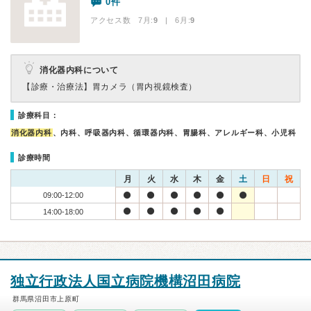
0件
アクセス数 7月:
9
| 6月:
9
消化器内科について
【診療・治療法】
胃カメラ（胃内視鏡検査）
診療科目：
消化器内科
、内科、呼吸器内科、循環器内科、胃腸科、アレルギー科、小児科
診療時間
月
火
水
木
金
土
日
祝
09:00-12:00
14:00-18:00
独立行政法人国立病院機構沼田病院
群馬県沼田市上原町