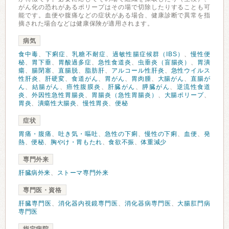
がん化の恐れがあるポリープはその場で切除したりすることも可
能です。血便や腹痛などの症状がある場合、健康診断で異常を指
摘された場合などは健康保険が適用されます。
病気
食中毒
、
下痢症
、
乳糖不耐症
、
過敏性腸症候群（IBS）
、
慢性便
秘
、
胃下垂
、
胃酸過多症
、
急性食道炎
、
虫垂炎（盲腸炎）
、
胃潰
瘍
、
腸閉塞
、
直腸脱
、
脂肪肝
、
アルコール性肝炎
、
急性ウイルス
性肝炎
、
肝硬変
、
食道がん
、
胃がん
、
胃肉腫
、
大腸がん
、
直腸が
ん
、
結腸がん
、
癌性腹膜炎
、
肝臓がん
、
膵臓がん
、
逆流性食道
炎
、
外因性急性胃腸炎
、
胃腸炎（急性胃腸炎）
、
大腸ポリープ
、
胃炎
、
潰瘍性大腸炎
、
慢性胃炎
、
便秘
症状
胃痛・腹痛
、
吐き気・嘔吐
、
急性の下痢
、
慢性の下痢
、
血便
、
発
熱
、
便秘
、
胸やけ・胃もたれ
、
食欲不振
、
体重減少
専門外来
肝臓病外来
、
ストーマ専門外来
専門医・資格
肝臓専門医
、
消化器内視鏡専門医
、
消化器病専門医
、
大腸肛門病
専門医