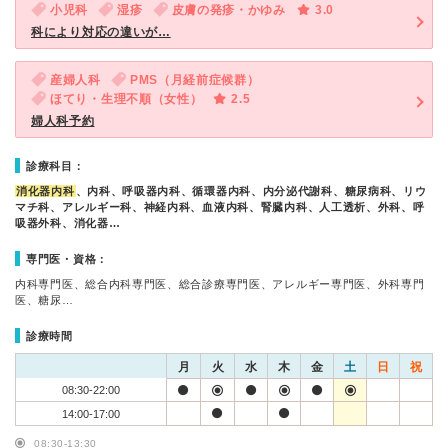
小児科
湿疹
皮膚の発疹・かゆみ
3.0
科により対応の違いが…
産婦人科
PMS（月経前症候群）
ほてり・生理不順（女性）
2.5
婦人科予約
診療科目：
消化器内科
、内科、呼吸器内科、循環器内科、内分泌代謝科、糖尿病科、リウ
マチ科、アレルギー科、神経内科、血液内科、腎臓内科、人工透析、外科、呼
吸器外科、消化器…
専門医・資格：
内科専門医、総合内科専門医、総合診療専門医、アレルギー専門医、外科専門
医、糖尿…
診療時間
月
火
水
木
金
土
日
祝
08:30-22:00
14:00-17:00
08:30-13:30