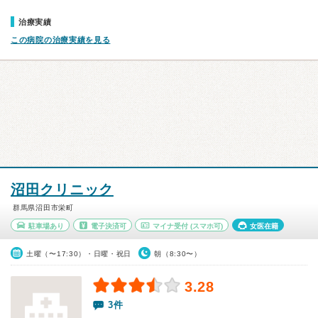
治療実績
この病院の治療実績を見る
沼田クリニック
群馬県沼田市栄町
駐車場あり
電子決済可
マイナ受付
(スマホ可)
女医在籍
土曜（〜17:30）・日曜・祝日
朝（8:30〜）
3.28
3件