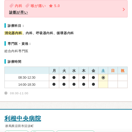
内科
喉が痛い
5.0
診断が早い
診療科目：
消化器内科
、内科、呼吸器内科、循環器内科
専門医・資格：
総合内科専門医
診療時間
月
火
水
木
金
土
日
祝
08:30-12:30
14:00-18:30
08:00-11:00
利根中央病院
群馬県沼田市沼須町