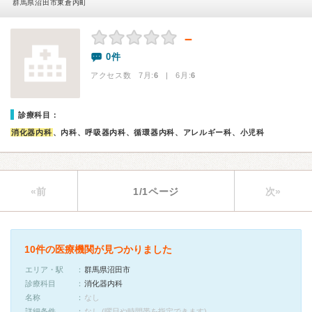
群馬県沼田市東倉内町
－
0件
アクセス数 7月:
6
| 6月:
6
診療科目：
消化器内科
、内科、呼吸器内科、循環器内科、アレルギー科、小児科
«前
1/1ページ
次»
10件の医療機関が見つかりました
エリア・駅
群馬県沼田市
診療科目
消化器内科
名称
なし
詳細条件
なし (曜日や時間帯を指定できます)