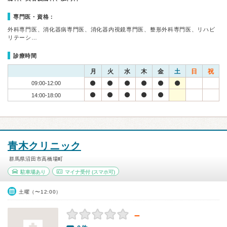
専門医・資格：
外科専門医、消化器病専門医、消化器内視鏡専門医、整形外科専門医、リハビ
リテーシ…
診療時間
月
火
水
木
金
土
日
祝
09:00-12:00
14:00-18:00
青木クリニック
群馬県沼田市高橋場町
駐車場あり
マイナ受付
(スマホ可)
土曜（〜12:00）
－