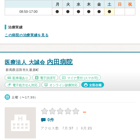
月
火
水
木
金
土
日
祝
08:50-17:00
治療実績
この病院の治療実績を見る
内田病院
医療法人 大誠会
群馬県沼田市久屋原町
駐車場あり
電子決済可
マイナ受付
(スマホ可)
電子処方せん対応
オンライン診療対応
女医在籍
土曜（〜17:30）
－
0件
アクセス数 7月:
37
| 6月:
21