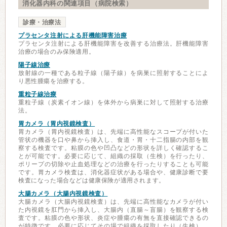
消化器内科の関連項目（病院検索）
診療・治療法
プラセンタ注射による肝機能障害治療
プラセンタ注射による肝機能障害を改善する治療法。肝機能障害
治療の場合のみ保険適用。
陽子線治療
放射線の一種である粒子線（陽子線）を病巣に照射することによ
り悪性腫瘍を治療する。
重粒子線治療
重粒子線（炭素イオン線）を体外から病巣に対して照射する治療
法。
胃カメラ（胃内視鏡検査）
胃カメラ（胃内視鏡検査）は、先端に高性能なスコープが付いた
管状の機器を口や鼻から挿入し、食道・胃・十二指腸の内部を観
察する検査です。粘膜の色や凹凸などの形状を詳しく確認するこ
とが可能です。必要に応じて、組織の採取（生検）を行ったり、
ポリープの切除や止血処理などの治療を行ったりすることも可能
です。胃カメラ検査は、消化器症状がある場合や、健康診断で要
検査になった場合などは健康保険が適用されます。
大腸カメラ（大腸内視鏡検査）
大腸カメラ（大腸内視鏡検査）は、先端に高性能なカメラが付い
た内視鏡を肛門から挿入し、大腸内（直腸～盲腸）を観察する検
査です。粘膜の色や形状、炎症や腫瘍の有無を直接確認できるの
が特徴です。必要に応じてその場で組織を採取したり（生検）、