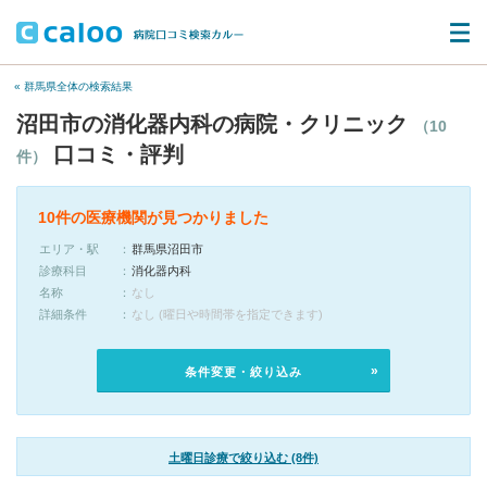
« 群馬県全体の検索結果
沼田市の消化器内科の病院・クリニック
（10
口コミ・評判
件）
10件の医療機関が見つかりました
エリア・駅
群馬県沼田市
診療科目
消化器内科
名称
なし
詳細条件
なし (曜日や時間帯を指定できます)
条件変更・絞り込み
土曜日診療で絞り込む (8件)