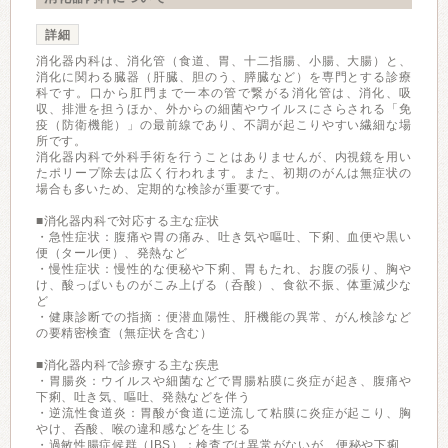
詳細
消化器内科は、消化管（食道、胃、十二指腸、小腸、大腸）と、
消化に関わる臓器（肝臓、胆のう、膵臓など）を専門とする診療
科です。口から肛門まで一本の管で繋がる消化管は、消化、吸
収、排泄を担うほか、外からの細菌やウイルスにさらされる「免
疫（防衛機能）」の最前線であり、不調が起こりやすい繊細な場
所です。
消化器内科で外科手術を行うことはありませんが、内視鏡を用い
たポリープ除去は広く行われます。また、初期のがんは無症状の
場合も多いため、定期的な検診が重要です。
■消化器内科で対応する主な症状
・急性症状：腹痛や胃の痛み、吐き気や嘔吐、下痢、血便や黒い
便（タール便）、発熱など
・慢性症状：慢性的な便秘や下痢、胃もたれ、お腹の張り、胸や
け、酸っぱいものがこみ上げる（呑酸）、食欲不振、体重減少な
ど
・健康診断での指摘：便潜血陽性、肝機能の異常、がん検診など
の要精密検査（無症状を含む）
■消化器内科で診療する主な疾患
・胃腸炎：ウイルスや細菌などで胃腸粘膜に炎症が起き、腹痛や
下痢、吐き気、嘔吐、発熱などを伴う
・逆流性食道炎：胃酸が食道に逆流して粘膜に炎症が起こり、胸
やけ、呑酸、喉の違和感などを生じる
・過敏性腸症候群（IBS）：検査では異常がないが、便秘や下痢、