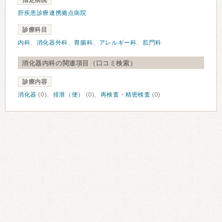
指定病院
肝疾患診療連携拠点病院
診療科目
内科
、
消化器外科
、
胃腸科
、
アレルギー科
、
肛門科
消化器内科の関連項目（口コミ検索）
診療内容
消化器
(0)、
排泄（便）
(0)、
再検査・精密検査
(0)