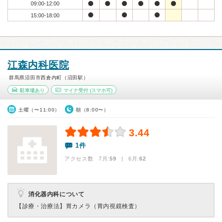
09:00-12:00
15:00-18:00
江森内科医院
群馬県沼田市西倉内町（沼田駅）
駐車場あり
マイナ受付
(スマホ可)
土曜（〜11:00）
朝（8:00〜）
3.44
1件
アクセス数 7月:
59
| 6月:
62
消化器内科について
【診療・治療法】
胃カメラ（胃内視鏡検査）