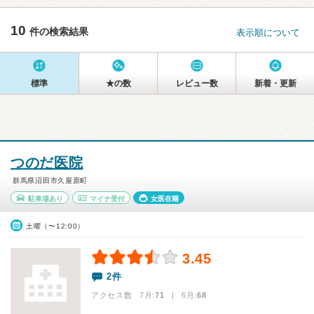
10
件の検索結果
表示順について
標準
★の数
レビュー数
新着・更新
つのだ医院
群馬県沼田市久屋原町
駐車場あり
マイナ受付
女医在籍
土曜（〜12:00）
3.45
2件
アクセス数 7月:
71
| 6月:
68