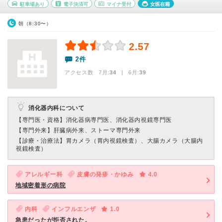
駐車場あり
電子決済可
マイナ受付
女医在籍
朝（8:30〜）
2.57
2件
アクセス数 7月:
34
| 6月:
39
消化器内科について
【専門医・資格】
消化器病専門医、消化器内視鏡専門医
【専門外来】
肝臓病外来、ストーマ専門外来
【診療・治療法】
胃カメラ（胃内視鏡検査）、大腸カメラ（大腸内
視鏡検査）
アレルギー科
皮膚の発疹・かゆみ
4.0
地域密着形の病院
内科
インフルエンザ
1.0
急患だったが拒否された。