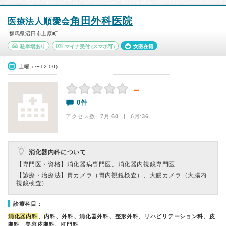
角田外科医院
医療法人順愛会
群馬県沼田市上原町
駐車場あり
マイナ受付
(スマホ可)
女医在籍
土曜（〜12:00）
－
0件
アクセス数 7月:
60
| 6月:
36
消化器内科について
【専門医・資格】
消化器病専門医、消化器内視鏡専門医
【診療・治療法】
胃カメラ（胃内視鏡検査）、大腸カメラ（大腸内
視鏡検査）
診療科目：
消化器内科
、内科、外科、消化器外科、整形外科、リハビリテーション科、皮
膚科、美容皮膚科、肛門科