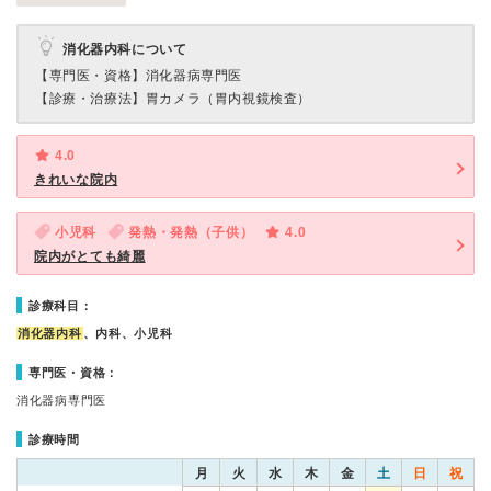
消化器内科について
【専門医・資格】
消化器病専門医
【診療・治療法】
胃カメラ（胃内視鏡検査）
4.0
きれいな院内
小児科
発熱・発熱（子供）
4.0
院内がとても綺麗
診療科目：
消化器内科
、内科、小児科
専門医・資格：
消化器病専門医
診療時間
月
火
水
木
金
土
日
祝