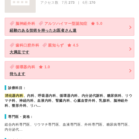
アクセス数 7月:
273
| 6月:
170
脳神経外科
アルツハイマー型認知症
5.0
経験のある技術を持ったお医者さん達
歯科口腔外科
親知らず
4.5
大満足です
循環器内科
1.0
待ちます
診療科目：
消化器内科
、内科、呼吸器内科、循環器内科、内分泌代謝科、糖尿病科、リウ
マチ科、神経内科、血液内科、腎臓内科、心臓血管外科、乳腺科、脳神経外
科、整形外科、リハ…
専門医・資格：
総合内科専門医、リウマチ専門医、血液専門医、外科専門医、糖尿病専門医、
内分泌代…