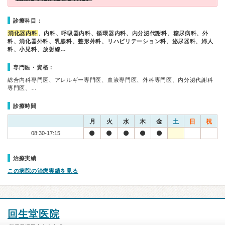
診療科目：
消化器内科
、内科、呼吸器内科、循環器内科、内分泌代謝科、糖尿病科、外
科、消化器外科、乳腺科、整形外科、リハビリテーション科、泌尿器科、婦人
科、小児科、放射線…
専門医・資格：
総合内科専門医、アレルギー専門医、血液専門医、外科専門医、内分泌代謝科
専門医、…
診療時間
月
火
水
木
金
土
日
祝
08:30-17:15
治療実績
この病院の治療実績を見る
回生堂医院