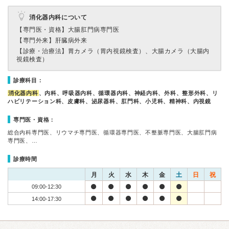
消化器内科について
【専門医・資格】
大腸肛門病専門医
【専門外来】
肝臓病外来
【診療・治療法】
胃カメラ（胃内視鏡検査）、大腸カメラ（大腸内
視鏡検査）
診療科目：
消化器内科
、内科、呼吸器内科、循環器内科、神経内科、外科、整形外科、リ
ハビリテーション科、皮膚科、泌尿器科、肛門科、小児科、精神科、内視鏡
専門医・資格：
総合内科専門医、リウマチ専門医、循環器専門医、不整脈専門医、大腸肛門病
専門医、…
診療時間
月
火
水
木
金
土
日
祝
09:00-12:30
14:00-17:30