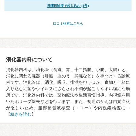
日曜日診療で絞り込む (1件)
口コミ検索はこちら
消化器内科について
消化器内科は、消化管（食道、胃、十二指腸、小腸、大腸）と、
消化に関わる臓器（肝臓、胆のう、膵臓など）を専門とする診療
科です。消化管は、消化、吸収、排泄を担うほか、食物と一緒に
入り込む細菌やウイルスにさらされ不調が起こりやすい繊細な場
所です。消化器内科では、薬物療法や生活習慣指導、内視鏡を用
いたポリープ除去などを行います。また、初期のがんは自覚症状
が乏しいため、腹部超音波検査（エコー）や内視鏡検査に…
【
続きを読む
】