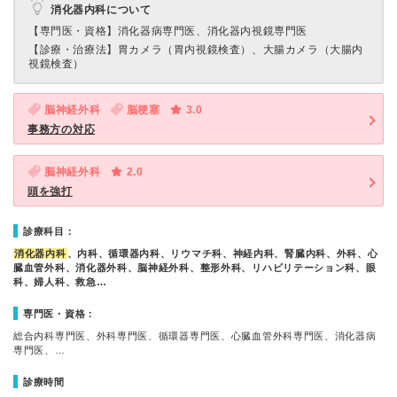
消化器内科について
【専門医・資格】
消化器病専門医、消化器内視鏡専門医
【診療・治療法】
胃カメラ（胃内視鏡検査）、大腸カメラ（大腸内
視鏡検査）
脳神経外科
脳梗塞
3.0
事務方の対応
脳神経外科
2.0
頭を強打
診療科目：
消化器内科
、内科、循環器内科、リウマチ科、神経内科、腎臓内科、外科、心
臓血管外科、消化器外科、脳神経外科、整形外科、リハビリテーション科、眼
科、婦人科、救急…
専門医・資格：
総合内科専門医、外科専門医、循環器専門医、心臓血管外科専門医、消化器病
専門医、…
診療時間