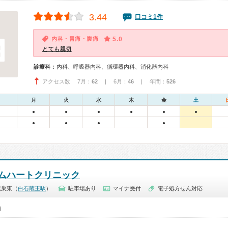
3.44
口コミ1件
内科・胃痛・腹痛
5.0
とても親切
診療科：
内科、呼吸器内科、循環器内科、消化器内科
アクセス数 7月：
62
| 6月：
46
| 年間：
526
月
火
水
木
金
土
●
●
●
●
●
●
●
●
●
●
ムハートクリニック
鷹巣東（
白石蔵王駅
）
駐車場あり
マイナ受付
電子処方せん対応
0）