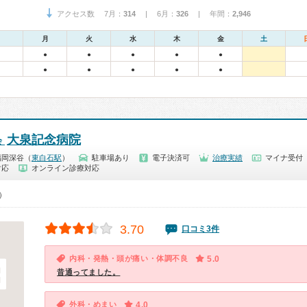
アクセス数 7月：
314
| 6月：
326
| 年間：
2,946
月
火
水
木
金
土
●
●
●
●
●
●
●
●
●
●
大泉記念病院
会
福岡深谷（
東白石駅
）
駐車場あり
電子決済可
治療実績
マイナ受付
対応
オンライン診療対応
0）
3.70
口コミ3件
内科・発熱・頭が痛い・体調不良
5.0
昔通ってました。
外科・めまい
4.0