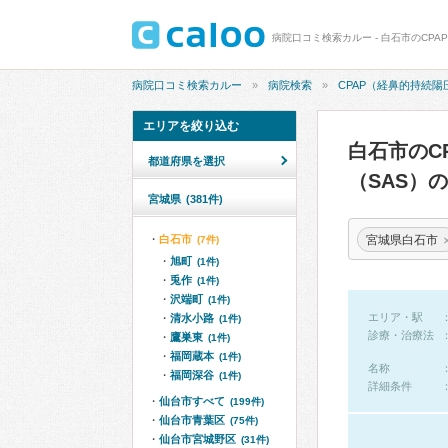
病院口コミ検索カルー
病院検索
CPAP（経鼻的持続
エリアを絞り込む
白石市のC
都道府県を選択
（SAS）
宮城県
(381件)
宮城県白石市
白石市
(7件)
旭町
(1件)
兎作
(1件)
沢端町
(1件)
エリア・駅
清水小路
(1件)
診療・治療法
鷹巣東
(1件)
福岡蔵本
(1件)
名称
福岡深谷
(1件)
詳細条件
仙台市すべて
(199件)
仙台市青葉区
(75件)
仙台市宮城野区
(31件)