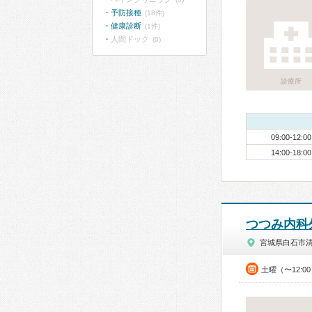
予防接種
(18件)
健康診断
(1件)
人間ドック
(0)
診療所
09:00-12:00
14:00-18:00
つつみ内科
宮城県白石市
土曜（〜12:0