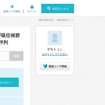
病院をさがす
新規ユーザ登録
ログイン
182,226
病院・
264,163
口コミ
呼吸症候群
評判
ゲスト
さん
ログインしてください
新規ユーザ登録
絞り込み »