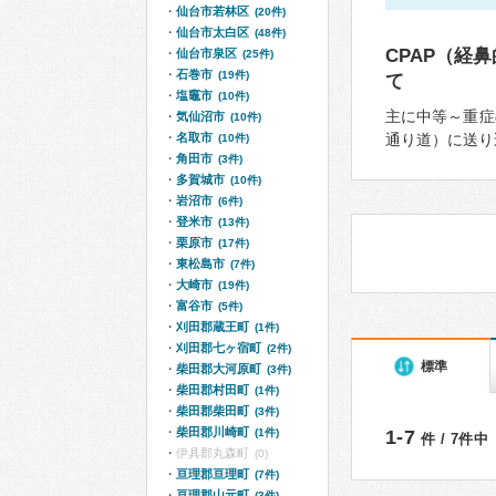
仙台市若林区
(20件)
仙台市太白区
(48件)
CPAP（経
仙台市泉区
(25件)
石巻市
(19件)
て
塩竈市
(10件)
主に中等～重症
気仙沼市
(10件)
名取市
通り道）に送り
(10件)
角田市
(3件)
多賀城市
(10件)
岩沼市
(6件)
登米市
(13件)
栗原市
(17件)
東松島市
(7件)
大崎市
(19件)
富谷市
(5件)
刈田郡蔵王町
(1件)
刈田郡七ヶ宿町
(2件)
標準
柴田郡大河原町
(3件)
柴田郡村田町
(1件)
柴田郡柴田町
(3件)
柴田郡川崎町
(1件)
1-7
件 / 7件中
伊具郡丸森町
(0)
亘理郡亘理町
(7件)
亘理郡山元町
(3件)