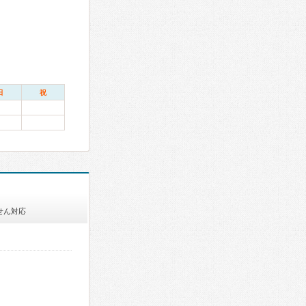
日
祝
せん対応