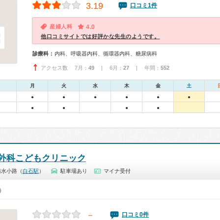
3.19
口コミ1件
産婦人科
4.0
他口コミサイトでは好評かな先生のようです。
診療科：
内科、呼吸器内科、循環器内科、糖尿病科
アクセス数 7月：
49
| 6月：
27
| 年間：
552
月
火
水
木
金
土
●
●
●
●
●
●
●
●
●
●
外科こどもクリニック
清水小路（
白石駅
）
駐車場あり
マイナ受付
0）
－
口コミ0件