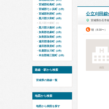
宮城郡松島町
(3件)
宮城郡七ヶ浜町
(1件)
公立刈田綜
宮城郡利府町
(4件)
黒川郡大和町
(4件)
宮城県白石市
黒川郡大郷町
(0)
黒川郡大衡村
(1件)
朝（8:30〜）
加美郡色麻町
(1件)
加美郡加美町
(3件)
遠田郡涌谷町
(3件)
遠田郡美里町
(2件)
牡鹿郡女川町
(1件)
本吉郡南三陸町
(2件)
病院
路線・駅から検索
宮城県の路線一覧
地図から検索
地図から病院を探す