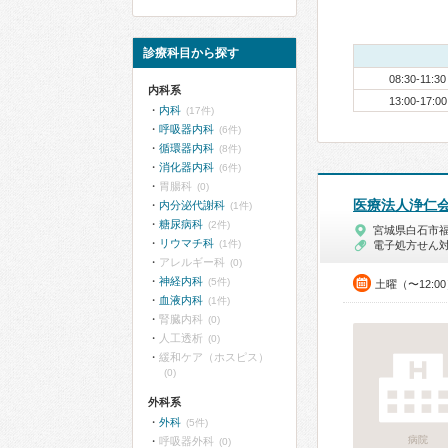
診療科目から探す
08:30-11:30
内科系
13:00-17:00
内科
(17件)
呼吸器内科
(6件)
循環器内科
(8件)
消化器内科
(6件)
胃腸科
(0)
医療法人浄仁
内分泌代謝科
(1件)
糖尿病科
(2件)
宮城県白石市
リウマチ科
(1件)
電子処方せん
アレルギー科
(0)
神経内科
(5件)
土曜（〜12:0
血液内科
(1件)
腎臓内科
(0)
人工透析
(0)
緩和ケア（ホスピス）
(0)
外科系
外科
(5件)
病院
呼吸器外科
(0)