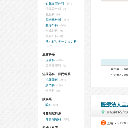
心臓血管外科
(1件)
消化器外科
(0)
乳腺科
(0)
脳神経外科
(1件)
整形外科
(4件)
形成外科
(0)
美容外科
(0)
リハビリテーション科
(3件)
皮膚科系
皮膚科
(4件)
美容皮膚科
(0)
09:00-12:00
泌尿器科・肛門科系
13:30-17:00
泌尿器科
(2件)
肛門科
(1件)
性病科
(0)
眼科系
医療法人圭
眼科
(3件)
宮城県白石市
耳鼻咽喉科系
耳鼻咽喉科
(3件)
土曜（〜12:0
産婦人科系