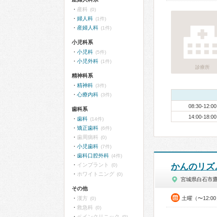
産科
(0)
婦人科
(1件)
産婦人科
(1件)
小児科系
小児科
(5件)
小児外科
(1件)
診療所
精神科系
精神科
(3件)
心療内科
(3件)
08:30-12:00
歯科系
14:00-18:00
歯科
(14件)
矯正歯科
(6件)
歯周病科
(0)
小児歯科
(7件)
歯科口腔外科
(4件)
インプラント
かんのリズ
(0)
ホワイトニング
(0)
宮城県白石市
その他
漢方
土曜（〜12:0
(0)
救急科
(0)
ペインクリニック
(0)