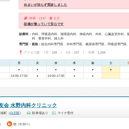
めまいが治らず受診しました
外科・けが
3.5
設備が整っていて安心です
診療科：
内科、呼吸器内科、循環器内科、神経内科、外科、心臓血管外科、
科、整形外科、婦人科
専門医・資格：
アクセス数 7月：
128
| 6月：
107
| 年間：
1,258
月
火
水
木
金
土
●
●
●
●
●
●
14:00-17:00
14:00-17:00
●
●
●
友会 水野内科クリニック
沢端町（
白石駅
）
駐車場あり
マイナ受付
0）
朝（8:30〜）