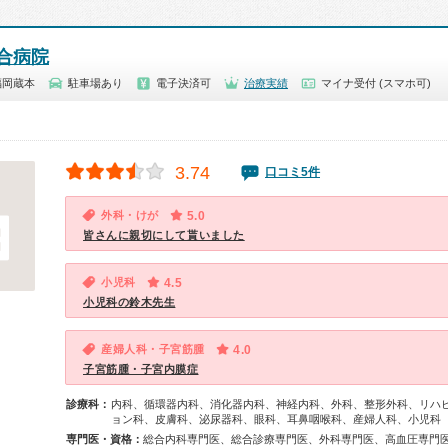
合病院
福岡蔵本
駐車場あり
電子決済可
治療実績
マイナ受付 (スマホ可)
3.74
口コミ5件
外科・けが
5.0
皆さんに親切にして貰いました
小児科
4.5
小児科の鈴木先生
産婦人科・子宮筋腫
4.0
子宮筋腫・子宮内膜症
診療科：
内科、循環器内科、消化器内科、神経内科、外科、整形外科、リハ
ョン科、皮膚科、泌尿器科、眼科、耳鼻咽喉科、産婦人科、小児科
専門医・資格：