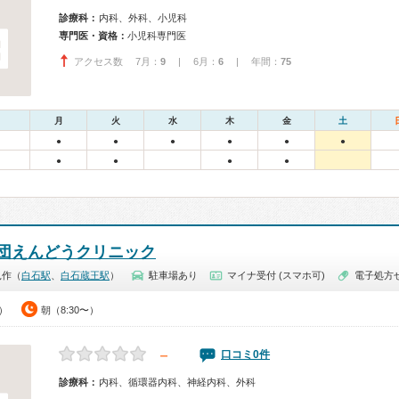
診療科：
内科、外科、小児科
専門医・資格：
小児科専門医
アクセス数 7月：
9
| 6月：
6
| 年間：
75
月
火
水
木
金
土
●
●
●
●
●
●
●
●
●
●
団えんどうクリニック
兎作（
白石駅
、
白石蔵王駅
）
駐車場あり
マイナ受付 (スマホ可)
電子処方
0）
朝（8:30〜）
－
口コミ0件
診療科：
内科、循環器内科、神経内科、外科