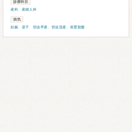
診療科目
産科
、
産婦人科
病気
妊娠
、
逆子
、
切迫早産
、
切迫流産
、
前置胎盤