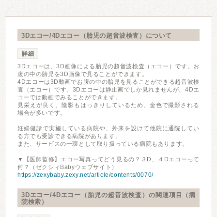
3Dエコー/4Dエコー（胎児の超音波検査）について
詳細
3Dエコーは、3D画像による胎児の超音波検査（エコー）です。お
腹の中の胎児を3D画像で見ることができます。
4Dエコーは3D動画でお腹の中の胎児を見ることができる超音波検
査（エコー）です。3Dエコーは静止画でしか見れませんが、4Dエ
コーでは動画でみることができます。
見栄えが良く、陰影もはっきりしているため、金色で撮影される
場合が多いです。
妊婦健診で実施している病院や、外来を設けて他院に通院してい
る方でも受診できる病院があります。
また、サービスの一環として取り扱っている病院もあります。
▼【医師監修】エコー写真ってどう見るの？３D、４Dエコーって
何？（ゼクシィBabyウェブサイト）
https://zexybaby.zexy.net/article/contents/0070/
3Dエコー/4Dエコー（胎児の超音波検査）の関連項目（病
院検索）