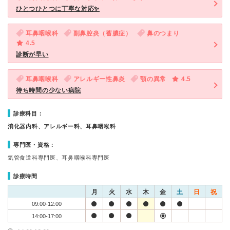
ひとつひとつに丁寧な対応✨️
耳鼻咽喉科
副鼻腔炎（蓄膿症）
鼻のつまり
4.5
診断が早い
耳鼻咽喉科
アレルギー性鼻炎
顎の異常
4.5
待ち時間の少ない病院
診療科目：
消化器内科、アレルギー科、耳鼻咽喉科
専門医・資格：
気管食道科専門医、耳鼻咽喉科専門医
診療時間
月
火
水
木
金
土
日
祝
09:00-12:00
14:00-17:00