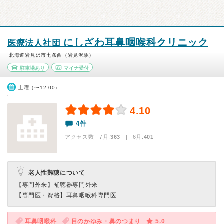
にしざわ耳鼻咽喉科クリニック
医療法人社団
北海道岩見沢市七条西（岩見沢駅）
駐車場あり
マイナ受付
土曜（〜12:00）
4.10
4件
アクセス数 7月:
363
| 6月:
401
老人性難聴について
【専門外来】
補聴器専門外来
【専門医・資格】
耳鼻咽喉科専門医
耳鼻咽喉科
目のかゆみ・鼻のつまり
5.0