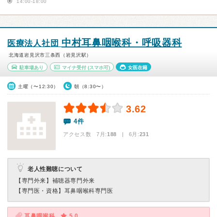
14:00-18:00
中村耳鼻咽喉科・呼吸器科
医療法人社団
北海道岩見沢市三条西（岩見沢駅）
駐車場あり
マイナ受付
(スマホ可)
女医在籍
土曜（〜12:30）
朝（8:30〜）
3.62
4件
アクセス数 7月:
188
| 6月:
231
老人性難聴について
【専門外来】
補聴器専門外来
【専門医・資格】
耳鼻咽喉科専門医
耳鼻咽喉科
5.0