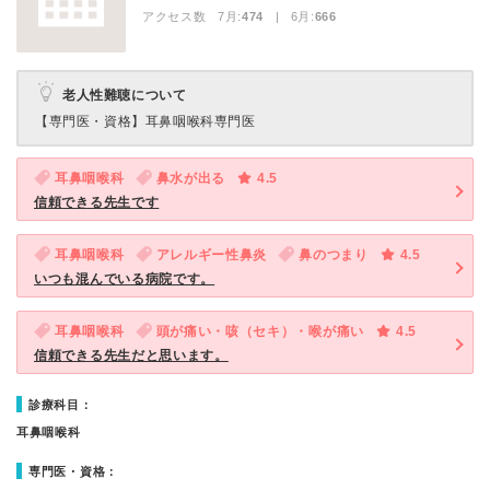
アクセス数 7月:
474
| 6月:
666
老人性難聴について
【専門医・資格】
耳鼻咽喉科専門医
耳鼻咽喉科
鼻水が出る
4.5
信頼できる先生です
耳鼻咽喉科
アレルギー性鼻炎
鼻のつまり
4.5
いつも混んでいる病院です。
耳鼻咽喉科
頭が痛い・咳（セキ）・喉が痛い
4.5
信頼できる先生だと思います。
診療科目：
耳鼻咽喉科
専門医・資格：