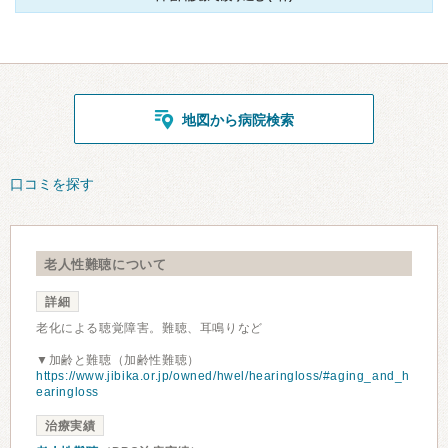
地図から病院検索
口コミを探す
老人性難聴について
詳細
老化による聴覚障害。難聴、耳鳴りなど
▼加齢と難聴（加齢性難聴）
https://www.jibika.or.jp/owned/hwel/hearingloss/#aging_and_h
earingloss
治療実績