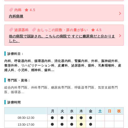
内科
4.5
内科病棟
泌尿器科
おしっこの回数・尿の量が多い
4.5
他の病院で誤診され、こちらの病院で すぐに糖尿病だと分かりま
した。
診療科目：
内科、呼吸器内科、循環器内科、消化器内科、腎臓内科、外科、脳神経外科、
整形外科、リハビリテーション科、皮膚科、泌尿器科、眼科、耳鼻咽喉科、産
婦人科、小児科、精神科、歯科…
専門医・資格：
総合内科専門医、外科専門医、糖尿病専門医、呼吸器専門医、気管支鏡専門
医、循環器…
診療時間
月
火
水
木
金
土
日
祝
08:30-12:30
13:30-17:00