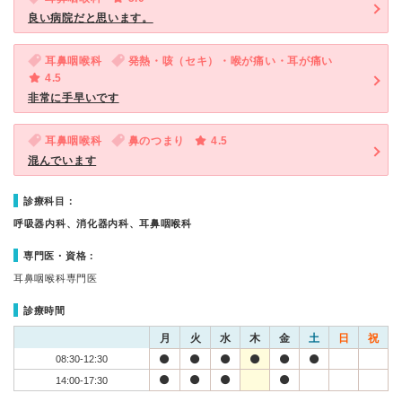
良い病院だと思います。
耳鼻咽喉科
発熱・咳（セキ）・喉が痛い・耳が痛い
4.5
非常に手早いです
耳鼻咽喉科
鼻のつまり
4.5
混んでいます
診療科目：
呼吸器内科、消化器内科、耳鼻咽喉科
専門医・資格：
耳鼻咽喉科専門医
診療時間
月
火
水
木
金
土
日
祝
08:30-12:30
14:00-17:30