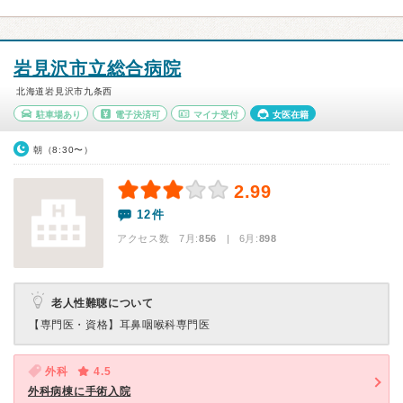
岩見沢市立総合病院
北海道岩見沢市九条西
駐車場あり
電子決済可
マイナ受付
女医在籍
朝（8:30〜）
2.99
12件
アクセス数 7月:
856
| 6月:
898
老人性難聴について
【専門医・資格】
耳鼻咽喉科専門医
外科
4.5
外科病棟に手術入院