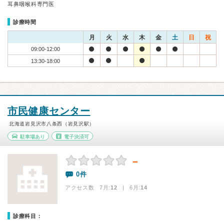
耳鼻咽喉科専門医
診療時間
月
火
水
木
金
土
日
祝
09:00-12:00
13:30-18:00
市民健康センター
北海道岩見沢市八条西（岩見沢駅）
駐車場あり
電子決済可
－
0件
アクセス数 7月:
12
| 6月:
14
診療科目：