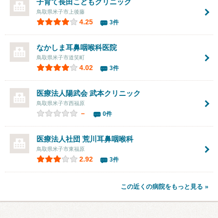
子育て長田こどもクリニック
鳥取県米子市上後藤
4.25
3件
なかしま耳鼻咽喉科医院
鳥取県米子市道笑町
4.02
3件
医療法人陽武会 武本クリニック
鳥取県米子市西福原
－
0件
医療法人社団
荒川耳鼻咽喉科
鳥取県米子市東福原
2.92
3件
この近くの病院をもっと見る »