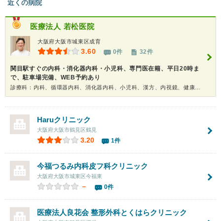
近くの病院
医療法人
若松医院
大阪府大阪市城東区成育
3.60
0件
32件
関目駅すぐの内科・消化器内科・小児科、専門医在籍、平日20時ま
で、駐車場完備、WEB予約あり
診療科：内科、循環器内科、消化器内科、小児科、漢方、内視鏡、健康診断、在宅医療
Haruクリニック
大阪府大阪市鶴見区鶴見
3.20
1件
今福つるみ内科皮フ科クリニック
大阪府大阪市城東区今福東
－
0件
医療法人良花会 整形外科
とくはらクリニック