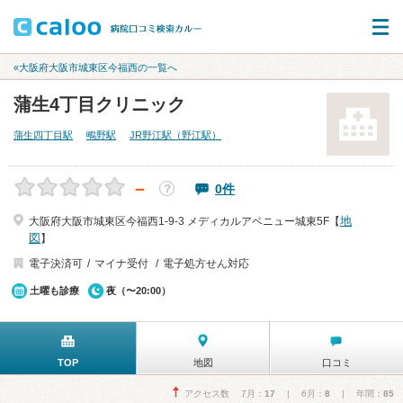
«大阪府大阪市城東区今福西の一覧へ
蒲生4丁目クリニック
蒲生四丁目駅
鴫野駅
JR野江駅（野江駅）
－
0件
？
地
大阪府大阪市城東区今福西1-9-3 メディカルアベニュー城東5F【
図
】
電子決済可
マイナ受付
電子処方せん対応
土曜も診療
夜（〜20:00）
TOP
地図
口コミ
アクセス数 7月：
17
| 6月：
8
| 年間：
85