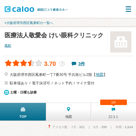
«大阪府堺市西区鳳東町の一覧へ
医療法人敬愛会 けい眼科クリニック
鳳駅
3.70
3件
？
地図
大阪府堺市西区鳳東町一丁7番30号 平兵衛ビル2階【
】
駐車場あり
電子決済可
ネット予約
マイナ受付
土曜・日曜も診療
3件
TOP
地図
口コミ
アクセス数 7月：
321
| 6月：
299
| 年間：
2,624