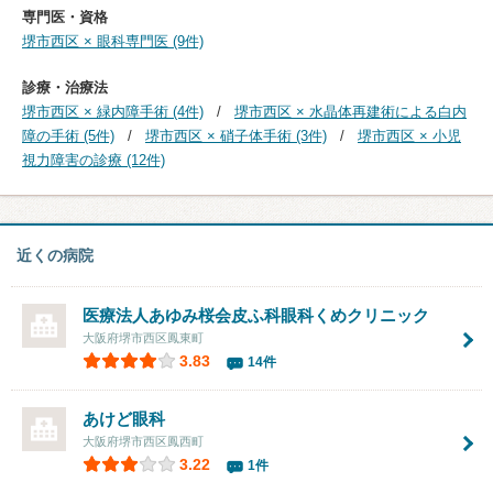
専門医・資格
堺市西区 × 眼科専門医 (9件)
診療・治療法
堺市西区 × 緑内障手術 (4件)
堺市西区 × 水晶体再建術による白内
障の手術 (5件)
堺市西区 × 硝子体手術 (3件)
堺市西区 × 小児
視力障害の診療 (12件)
近くの病院
医療法人あゆみ桜会皮ふ科眼科くめクリニック
大阪府堺市西区鳳東町
3.83
14件
あけど眼科
大阪府堺市西区鳳西町
3.22
1件