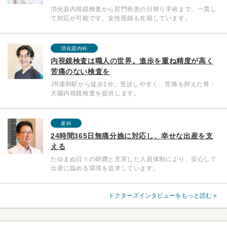
消化器内視鏡検査から肛門疾患の日帰り手術まで、一貫し
て対応が可能です。女性医師も在籍しています。
消化器内科
内視鏡検査は職人の世界。進歩を重ね精度が高く
苦痛のない検査を
JR浦和駅から徒歩1分。受診しやすく、苦痛を抑えた胃・
大腸内視鏡検査を提供します。
産科
24時間365⽇無痛分娩に対応し、幸せな出産を支
える
たゆまぬ日々の研鑽と充実した人員体制により、安心して
出産に臨める環境を追求しています。
ドクターズインタビューをもっと読む »