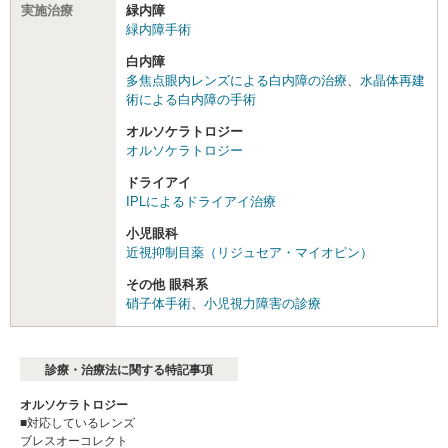
実施治療
緑内障
緑内障手術
白内障
多焦点眼内レンズによる白内障の治療
、
水晶体再建
術による白内障の手術
オルソケラトロジー
オルソケラトロジー
ドライアイ
IPLによるドライアイ治療
小児眼科
近視抑制目薬（リジュセア・マイオピン）
その他 眼科系
硝子体手術
、
小児視力障害の診療
診療・治療法に関する特記事項
オルソケラトロジー
■対応しているレンズ
ブレスオーコレクト