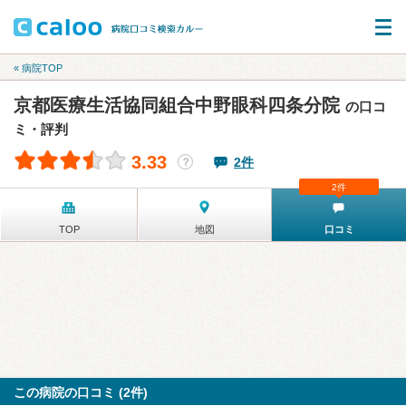
« 病院TOP
京都医療生活協同組合中野眼科四条分院
の口コ
ミ・評判
3.33
2件
？
2件
TOP
地図
口コミ
この病院の口コミ (2件)