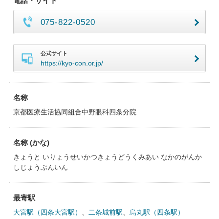
電話・サイト
075-822-0520
公式サイト
https://kyo-con.or.jp/
名称
京都医療生活協同組合中野眼科四条分院
名称 (かな)
きょうと いりょうせいかつきょうどうくみあい なかのがんか
しじょうぶんいん
最寄駅
大宮駅（四条大宮駅）
、
二条城前駅
、
烏丸駅（四条駅）