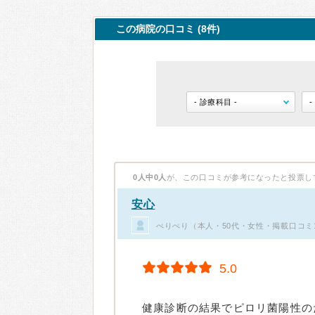
この病院の口コミ (8件)
0人中0人
が、この口コミが参考になったと投票し
安心
ぺりぺり（本人・50代・女性・掲載口コミ
5.0
健康診断の結果でピロリ菌陽性の