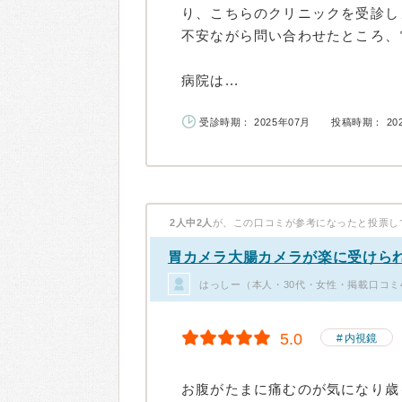
り、こちらのクリニックを受診し
不安ながら問い合わせたところ、
病院は...
受診時期： 2025年07月
投稿時期： 20
2人中2人
が、この口コミが参考になったと投票し
胃カメラ大腸カメラが楽に受けら
はっしー（本人・30代・女性・掲載口コミ
5.0
内視鏡
お腹がたまに痛むのが気になり歳