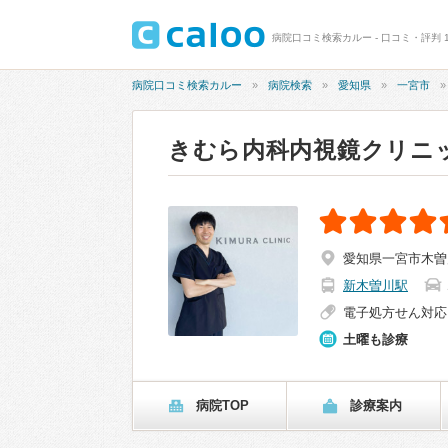
病院口コミ検索カルー - 口コミ・評判 1
病院口コミ検索カルー
病院検索
愛知県
一宮市
きむら内科内視鏡クリニ
愛知県一宮市木曽
新木曽川駅
電子処方せん対応
土曜も診療
病院TOP
診療案内