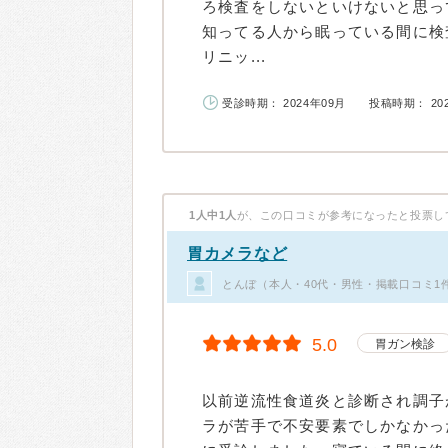
ろ検査をしないといけないと思っ
知ってる人から眠っている間に検
リニッ...
受診時期： 2024年09月
投稿時期： 20
1人中1人
が、この口コミが参考になったと投票し
胃カメラなど
とんぼ（本人・40代・男性・掲載口コミ1
5.0
胃ガン検診
以前逆流性食道炎と診断され調子
ラが苦手で不安要素でしかなかっ