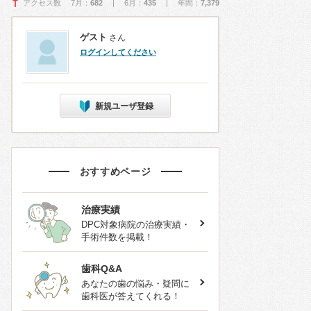
アクセス数 7月：
682
| 6月：
435
| 年間：
7,379
ゲスト
さん
ログインしてください
新規ユーザ登録
おすすめページ
治療実績
DPC対象病院の治療実績・
手術件数を掲載！
歯科Q&A
あなたの歯の悩み・疑問に
歯科医が答えてくれる！