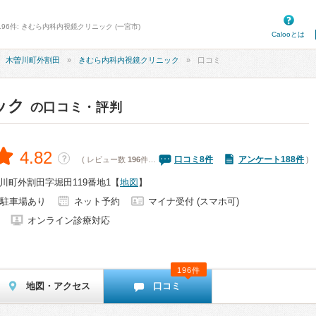
96件: きむら内科内視鏡クリニック (一宮市)
Calooとは
木曽川町外割田
きむら内科内視鏡クリニック
口コミ
ック
の口コミ・評判
4.82
？
口コミ
8
件
アンケート188件
( レビュー数
196
件…
)
川町外割田字堀田119番地1
【
地図
】
駐車場あり
ネット予約
マイナ受付 (スマホ可)
オンライン診療対応
196件
地図・アクセス
口コミ