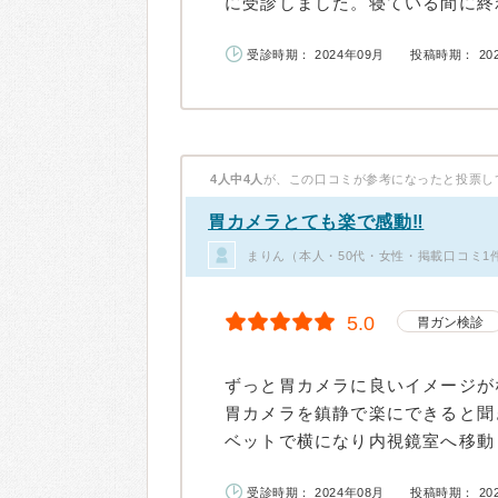
に受診しました。寝ている間に終わ
受診時期： 2024年09月
投稿時期： 20
4人中4人
が、この口コミが参考になったと投票し
胃カメラとても楽で感動‼︎
まりん（本人・50代・女性・掲載口コミ1
5.0
胃ガン検診
ずっと胃カメラに良いイメージが
胃カメラを鎮静で楽にできると聞
ベットで横になり内視鏡室へ移動し
受診時期： 2024年08月
投稿時期： 20