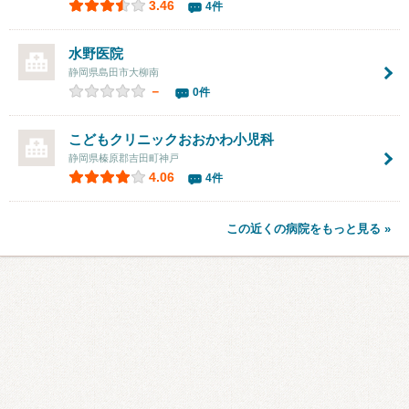
3.46
4件
水野医院
静岡県島田市大柳南
－
0件
こどもクリニックおおかわ小児科
静岡県榛原郡吉田町神戸
4.06
4件
この近くの病院をもっと見る »