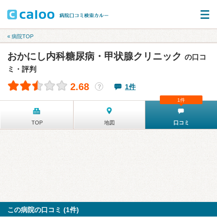
« 病院TOP
おかにし内科糖尿病・甲状腺クリニック
の口コ
ミ・評判
2.68
1件
？
1件
TOP
地図
口コミ
この病院の口コミ (1件)