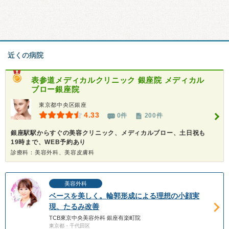
近くの病院
表参道メディカルクリニック 銀座院 メディカル
ブロー銀座院
東京都中央区銀座
4.33
0件
200件
銀座駅駅からすぐの美容クリニック、メディカルブロー、土日祝も
19時まで、WEB予約あり
診療科：美容外科、美容皮膚科
美容外科
ベースを美しく。輪郭形成による理想の小顔実
現、たるみ改善
TCB東京中央美容外科 銀座有楽町院
東京都・千代田区