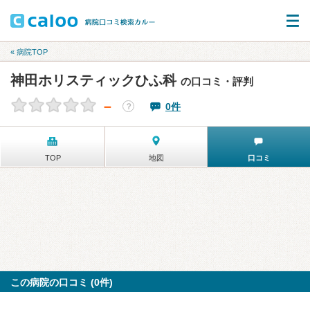
« 病院TOP
神田ホリスティックひふ科
の口コミ・評判
－
0件
？
TOP
地図
口コミ
この病院の口コミ (0件)