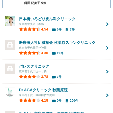
鎌田 紀美子
院長
日本橋いろどり皮ふ科クリニック
東京都中央区日本橋
4.54
5件
7件
医療法人社団誠祐会 秋葉原スキンクリニック
東京都千代田区外神田
4.30
19件
パレスクリニック
東京都千代田区一ツ橋
3.78
7件
Dr.AGAクリニック 秋葉原院
東京都千代田区神田佐久間町
4.18
0件
200件