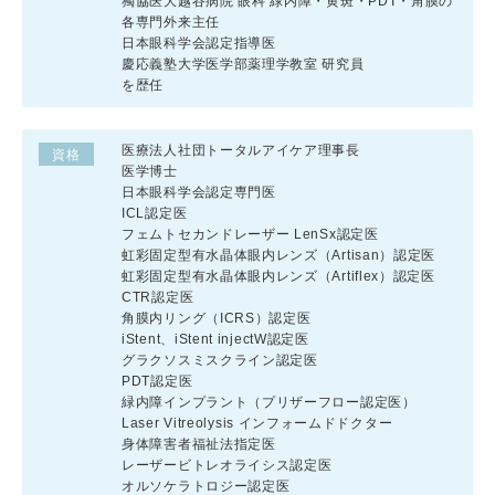
獨協医大越谷病院 眼科 緑内障・黄斑・PDT・角膜の
各専門外来主任
日本眼科学会認定指導医
慶応義塾大学医学部薬理学教室 研究員
を歴任
医療法人社団トータルアイケア理事長
資格
医学博士
日本眼科学会認定専門医
ICL認定医
フェムトセカンドレーザー LenSx認定医
虹彩固定型有水晶体眼内レンズ（Artisan）認定医
虹彩固定型有水晶体眼内レンズ（Artiflex）認定医
CTR認定医
角膜内リング（ICRS）認定医
iStent、iStent injectW認定医
グラクソスミスクライン認定医
PDT認定医
緑内障インプラント（プリザーフロー認定医）
Laser Vitreolysis インフォームドドクター
身体障害者福祉法指定医
レーザービトレオライシス認定医
オルソケラトロジー認定医