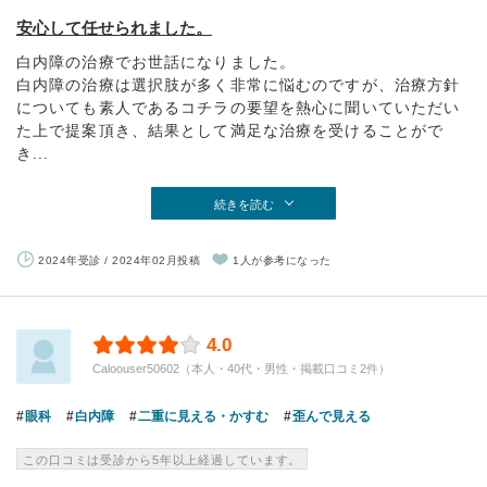
安心して任せられました。
白内障の治療でお世話になりました。
白内障の治療は選択肢が多く非常に悩むのですが、治療方針
についても素人であるコチラの要望を熱心に聞いていただい
た上で提案頂き、結果として満足な治療を受けることがで
き...
続きを読む
2024年受診 / 2024年02月投稿
1人が参考になった
4.0
Caloouser50602（本人・40代・男性・掲載口コミ2件）
眼科
白内障
二重に見える・かすむ
歪んで見える
この口コミは受診から5年以上経過しています。