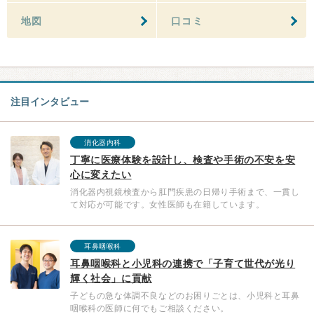
地図
口コミ
注目インタビュー
消化器内科
丁寧に医療体験を設計し、検査や手術の不安を安
心に変えたい
消化器内視鏡検査から肛門疾患の日帰り手術まで、一貫し
て対応が可能です。女性医師も在籍しています。
耳鼻咽喉科
耳鼻咽喉科と小児科の連携で「子育て世代が光り
輝く社会」に貢献
子どもの急な体調不良などのお困りごとは、小児科と耳鼻
咽喉科の医師に何でもご相談ください。