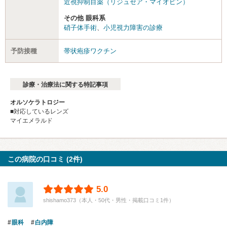
近視抑制目薬（リジュセア・マイオピン）
その他 眼科系
硝子体手術
、
小児視力障害の診療
予防接種
帯状疱疹ワクチン
診療・治療法に関する特記事項
オルソケラトロジー
■対応しているレンズ
マイエメラルド
この病院の口コミ (2件)
5.0
shishamo373（本人・50代・男性・掲載口コミ1件）
眼科
白内障