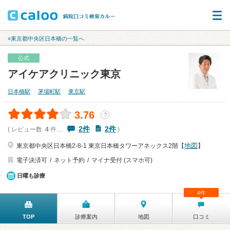
«東京都中央区日本橋の一覧へ
公式
アイケアクリニック東京
日本橋駅
茅場町駅
東京駅
3.76
？
2件
2件
( レビュー数
4
件…
)
地図
東京都中央区日本橋2-8-1 東京日本橋タワーアネックス2階【
】
電子決済可
ネット予約
マイナ受付 (スマホ可)
日曜も診療
4件
TOP
診療案内
地図
口コミ