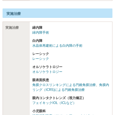
実施治療
実施治療
緑内障
緑内障手術
白内障
水晶体再建術による白内障の手術
レーシック
レーシック
オルソケラトロジー
オルソケラトロジー
眼表面疾患
角膜クロスリンキングによる円錐角膜治療
、
角膜内
リング（ICRS)による円錐角膜治療
眼内コンタクトレンズ（視力矯正）
フェイキックIOL（ICLなど）
小児眼科