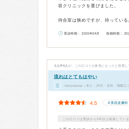
容クリニックを選びました。
待合室は狭めですが、待っているお
受診時期： 2026年04月
投稿時期： 20
0人中0人
が、この口コミが参考になったと投票し
流れはとてもはやい
reanyaaanp（本人・20代・女性・掲載口
4.5
美容皮膚科
この口コミは受診から5年以上経過してい