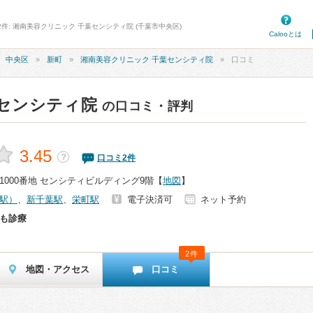
2件: 湘南美容クリニック 千葉センシティ院 (千葉市中央区)
Calooとは
中央区
新町
湘南美容クリニック 千葉センシティ院
口コミ
センシティ院
の口コミ・評判
3.45
？
口コミ
2
件
000番地 センシティビルディング9階
【
地図
】
駅）
、
新千葉駅
、
栄町駅
電子決済可
ネット予約
も診療
2件
地図・アクセス
口コミ