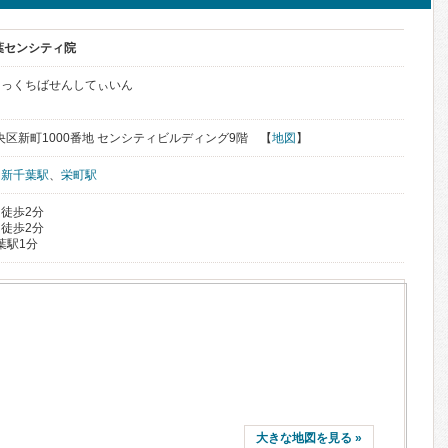
葉センシティ院
にっくちばせんしてぃいん
中央区新町1000番地 センシティビルディング9階 【
地図
】
、
新千葉駅
、
栄町駅
 徒歩2分
 徒歩2分
葉駅1分
大きな地図を見る »