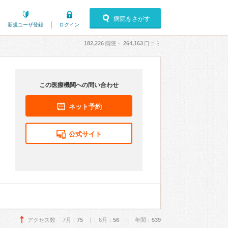
病院をさがす
新規ユーザ登録
ログイン
182,226
病院・
264,163
口コミ
この医療機関への問い合わせ
ネット予約
公式サイト
アクセス数 7月：
75
| 6月：
56
| 年間：
539