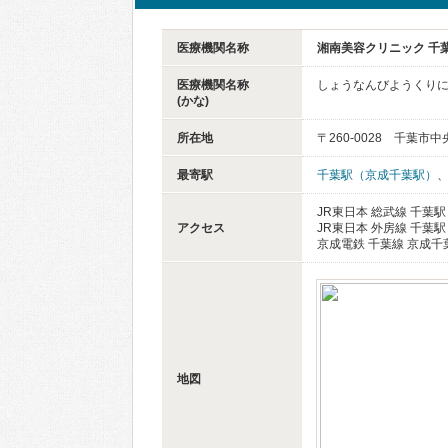
医療機関名称
湘南美容クリニック 千
医療機関名称
しょうなんびようくり
(かな)
所在地
〒260-0028 千葉市
最寄駅
千葉駅（京成千葉駅）
JR東日本 総武線 千葉駅
アクセス
JR東日本 外房線 千葉駅
京成電鉄 千葉線 京成千
地図