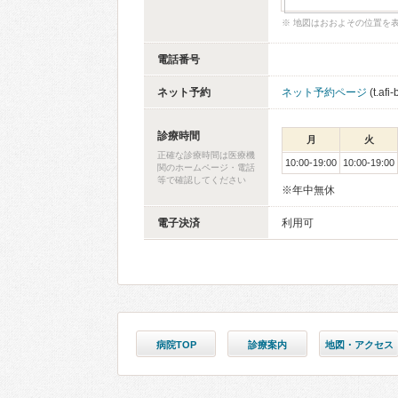
※ 地図はおおよその位置を
電話番号
ネット予約
ネット予約ページ
(t.afi
診療時間
月
火
正確な診療時間は医療機
10:00-19:00
10:00-19:00
関のホームページ・電話
等で確認してください
※年中無休
電子決済
利用可
病院TOP
診療案内
地図・アクセス