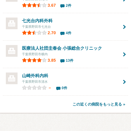
3.67
2件
七光台内科外科
千葉県野田市七光台
2.70
4件
医療法人社団圭春会 小張総合クリニック
千葉県野田市横内
3.85
13件
山崎外科内科
千葉県野田市清水
－
0件
この近くの病院をもっと見る »