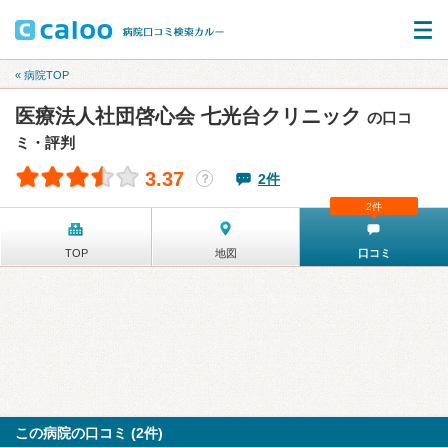
« 病院TOP
医療法人社団啓心会 七光台クリニック
の口コ
ミ・評判
3.37
2件
？
2件
TOP
地図
口コミ
この病院の口コミ (2件)