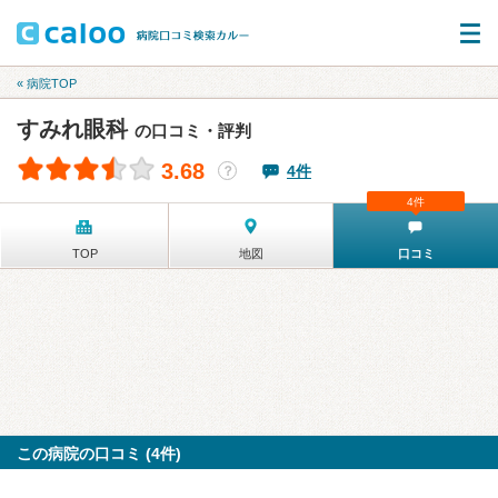
« 病院TOP
すみれ眼科
の口コミ・評判
3.68
4件
？
4件
TOP
地図
口コミ
この病院の口コミ (4件)