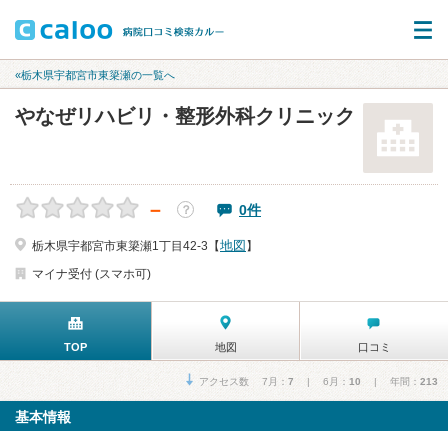
«栃木県宇都宮市東簗瀬の一覧へ
やなぜリハビリ・整形外科クリニック
－
0件
？
地図
栃木県宇都宮市東簗瀬1丁目42-3【
】
マイナ受付 (スマホ可)
TOP
地図
口コミ
アクセス数 7月：
7
| 6月：
10
| 年間：
213
基本情報