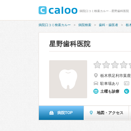
病院口コミ検索カルー - 星野歯科医院
病院口コミ検索カルー
病院検索
歯科・歯医者
栃
星野歯科医院
栃木県足利市葉鹿南
駐車場あり
土曜も診療
病院TOP
地図・アクセス