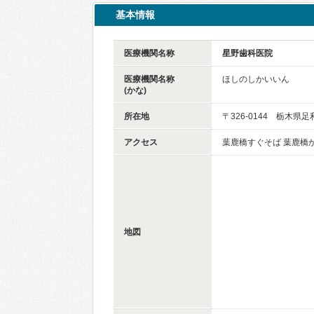
基本情報
医療機関名称
星野歯科医院
医療機関名称
ほしのしかいいん
(かな)
所在地
〒326-0144 栃木県
アクセス
葉鹿橋すぐそば 葉鹿橋
地図