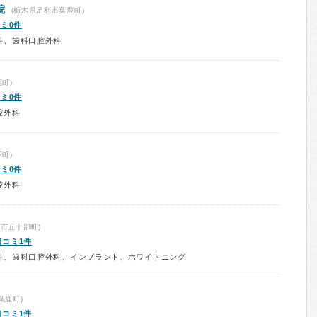
院
(栃木県足利市葉鹿町)
ミ0件
科、歯科口腔外科
町)
ミ0件
腔外科
町)
ミ0件
腔外科
市五十部町)
口コミ1件
科、歯科口腔外科、インプラント、ホワイトニング
葉鹿町)
口コミ1件