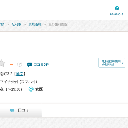
Calooとは
木県
足利市
葉鹿南町
星野歯科医院
無料医療機関
－
？
口コミ
0
件
会員登録
町3-2
【
地図
】
マイナ受付 (スマホ可)
夜（〜19:30）
女医
口コミ