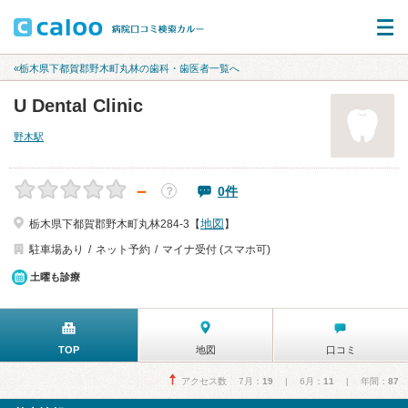
«栃木県下都賀郡野木町丸林の歯科・歯医者一覧へ
U Dental Clinic
野木駅
－
0件
？
地図
栃木県下都賀郡野木町丸林284-3【
】
駐車場あり
ネット予約
マイナ受付 (スマホ可)
土曜も診療
TOP
地図
口コミ
アクセス数 7月：
19
| 6月：
11
| 年間：
87