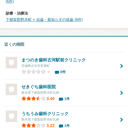
(6件)
診療・治療法
下都賀郡野木町 × 虫歯・親知らずの抜歯 (6件)
近くの病院
まつのき歯科古河駅前クリニック
茨城県古河市雷電町
－
0件
せきぐち歯科医院
栃木県下都賀郡野木町丸林
3.40
1件
うちうみ歯科クリニック
栃木県下都賀郡野木町丸林
3.22
1件