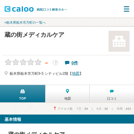
«栃木県栃木市万町の一覧へ
蔵の街メディカルケア
－
0件
？
地図
栃木県栃木市万町9-5 シティビル2階【
】
TOP
地図
口コミ
アクセス数 7月：
39
| 6月：
30
| 年間：
433
基本情報