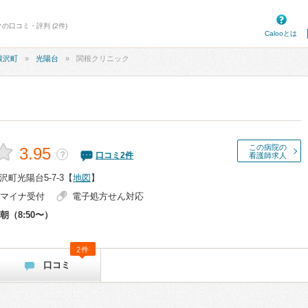
の口コミ・評判 (2件)
Calooとは
根沢町
光陽台
関根クリニック
この病院の
3.95
？
口コミ
2
件
看護師求人
町光陽台5-7-3
【
地図
】
マイナ受付
電子処方せん対応
朝（8:50〜）
2件
口コミ