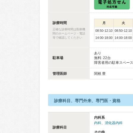
診療時間
月
火
正確な診療時間は医療機
08:50-12:10
08:50-12:10
関のホームページ・電話
等で確認してください
14:00-18:00
14:00-18:00
あり
駐車場
無料: 22台
障害者用の駐車スペース
管理医師
関根 豊
診療科目、専門外来、専門医・資格
内科系
内科
、
消化器内科
診療科目
その他