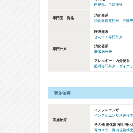
内視鏡
、
予防接種
消化器系
専門医・資格
消化器病専門医
、
肝臓
呼吸器系
ぜんそく専門外来
消化器系
専門外来
肝臓病外来
アレルギー・内分泌系
肥満専門外来・ダイエ
実施治療
インフルエンザ
インフルエンザ迅速検
実施治療
その他 消化器内科/消化
胃カメラ（胃内視鏡検