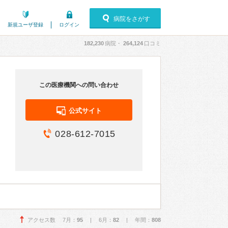
病院をさがす
新規ユーザ登録
ログイン
182,230
病院・
264,124
口コミ
この医療機関への問い合わせ
公式サイト
028-612-7015
アクセス数 7月：
95
| 6月：
82
| 年間：
808