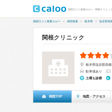
病院口コミ検索カルー - 関根クリニック
病院口コミ検索カルー
病院検索
栃木県
塩谷郡高
関根クリニック
栃木県塩谷郡高根沢
駐車場あり
土曜も診療
病院TOP
地図・アクセス