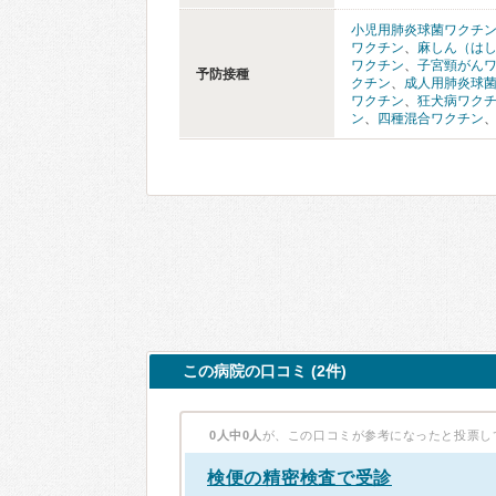
小児用肺炎球菌ワクチ
ワクチン
、
麻しん（は
ワクチン
、
子宮頸がん
予防接種
クチン
、
成人用肺炎球
ワクチン
、
狂犬病ワク
ン
、
四種混合ワクチン
この病院の口コミ (2件)
0人中0人
が、この口コミが参考になったと投票し
検便の精密検査で受診