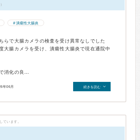
件）
潰瘍性大腸炎
ちらで大腸カメラの検査を受け異常なしでした
度大腸カメラを受け、潰瘍性大腸炎で現在通院中
消化の良...
26年06月
続きを読む
しています。