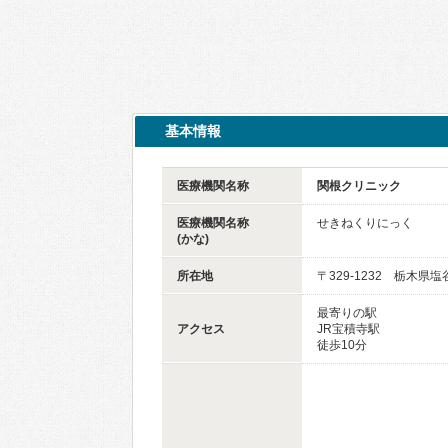
基本情報
医療機関名称
関根クリニック
医療機関名称
せきねくりにっく
(かな)
所在地
〒329-1232 栃木県
最寄りの駅
アクセス
JR宝積寺駅
徒歩10分