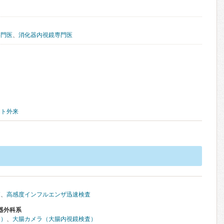
専門医
、
消化器内視鏡専門医
ット外来
査
、
高感度インフルエンザ迅速検査
器外科系
査）
、
大腸カメラ（大腸内視鏡検査）