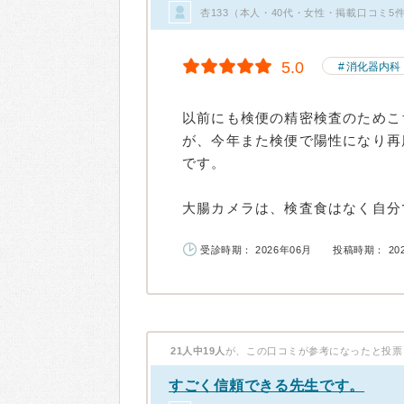
杏133（本人・40代・女性・掲載口コミ5
5.0
消化器内科
以前にも検便の精密検査のためこ
が、今年また検便で陽性になり再
です。
大腸カメラは、検査食はなく自分で
受診時期： 2026年06月
投稿時期： 20
21人中19人
が、この口コミが参考になったと投票
すごく信頼できる先生です。