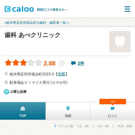
«栃木県足利市堀込町の歯科・歯医者一覧へ
歯科 あべクリニック
2.88
2件
？
地図
栃木県足利市堀込町2023-3【
】
駐車場あり
マイナ受付 (スマホ可)
土曜も診療
2件
TOP
地図
口コミ
アクセス数 7月：
31
| 6月：
53
| 年間：
293