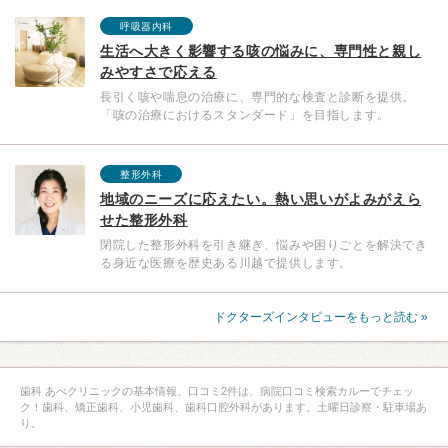
呼吸器内科
生活へ大きく影響する咳の悩みに、専門性と親し
みやすさで応える
長引く咳や喘息の治療に、専門的な検査と診断を提供。
「咳の治療におけるスタンダード」を目指します。
整形外科
地域のニーズに応えたい。熱い思いがよみがえら
せた整形外科
閉院した整形外科を引き継ぎ、悩みや困りごとを解決でき
る身近な医療を歴史ある川越で提供します。
ドクターズインタビューをもっと読む »
歯科 あべクリニックの基本情報、口コミ2件は、病院口コミ検索カルーでチェッ
ク！歯科、矯正歯科、小児歯科、歯科口腔外科があります。土曜日診察・駐車場あ
り。