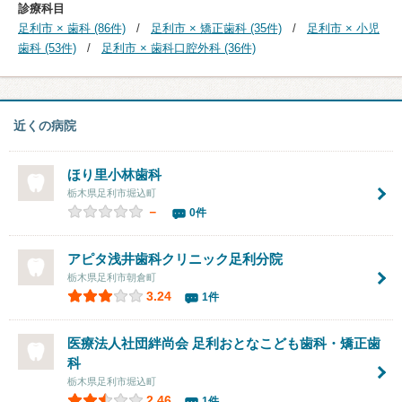
診療科目
足利市 × 歯科 (86件)
足利市 × 矯正歯科 (35件)
足利市 × 小児
歯科 (53件)
足利市 × 歯科口腔外科 (36件)
近くの病院
ほり里小林歯科
栃木県足利市堀込町
－
0件
アピタ浅井歯科クリニック足利分院
栃木県足利市朝倉町
3.24
1件
医療法人社団絆尚会 足利おとなこども歯科・矯正歯
科
栃木県足利市堀込町
2.46
1件