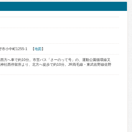
野市小中町1255-1 【
地図
】
西方へ車で約10分。市営バス「さーのって号」の、運動公園循環線又
神社西停留所より、北方へ徒歩で約10分。JR両毛線・東武佐野線佐野