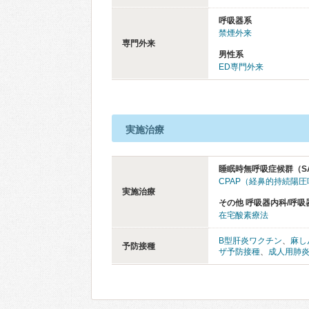
呼吸器系
禁煙外来
専門外来
男性系
ED専門外来
実施治療
睡眠時無呼吸症候群（S
CPAP（経鼻的持続陽
実施治療
その他 呼吸器内科/呼吸
在宅酸素療法
B型肝炎ワクチン
、
麻し
予防接種
ザ予防接種
、
成人用肺