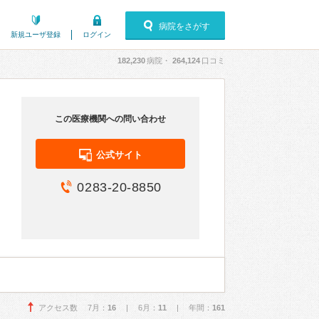
病院をさがす
新規ユーザ登録
ログイン
182,230
病院・
264,124
口コミ
この医療機関への問い合わせ
公式サイト
0283-20-8850
アクセス数 7月：
16
| 6月：
11
| 年間：
161