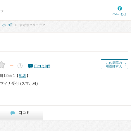
ック
Calooとは
小中町
すがやクリニック
この病院の
－
？
口コミ
0
件
看護師求人
255-1
【
地図
】
マイナ受付 (スマホ可)
口コミ