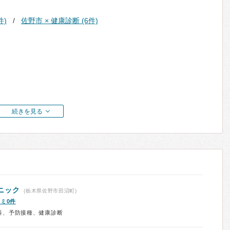
件)
佐野市 × 健康診断 (6件)
続きを見る
ニック
(栃木県佐野市田沼町)
ミ0件
科、予防接種、健康診断