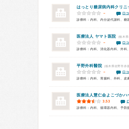
はっとり糖尿病内科クリニ
－
口コ
診療科：内科、内分泌代謝科、糖
医療法人
ヤマト医院
(栃木県
－
口コ
診療科：内科、消化器内科、外科
平野外科醫院
(栃木県佐野市赤坂
－
口コ
診療科：内科、胃腸科、外科、皮
医療法人慧仁会よこづかハ
3.53
診療科：内科、循環器内科、予防