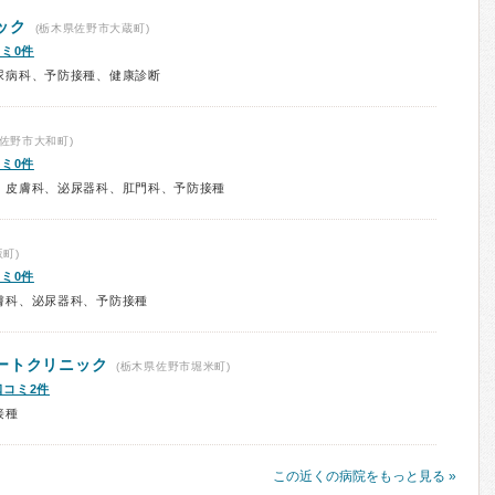
ック
(栃木県佐野市大蔵町)
ミ0件
尿病科、予防接種、健康診断
佐野市大和町)
ミ0件
、皮膚科、泌尿器科、肛門科、予防接種
町)
ミ0件
膚科、泌尿器科、予防接種
ートクリニック
(栃木県佐野市堀米町)
口コミ2件
接種
この近くの病院をもっと見る »