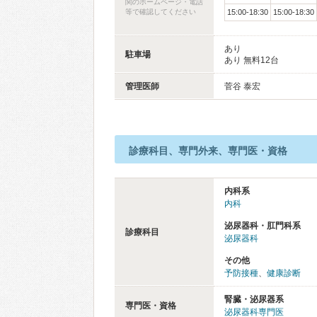
関のホームページ・電話
等で確認してください
15:00-18:30
15:00-18:30
あり
駐車場
あり 無料12台
管理医師
菅谷 泰宏
診療科目、専門外来、専門医・資格
内科系
内科
泌尿器科・肛門科系
診療科目
泌尿器科
その他
予防接種
、
健康診断
腎臓・泌尿器系
専門医・資格
泌尿器科専門医