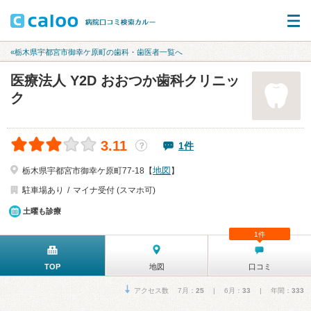
«栃木県宇都宮市御幸ケ原町の歯科・歯医者一覧へ
医療法人 Y2D おおつか歯科クリニッ
ク
3.11
1件
？
地図
栃木県宇都宮市御幸ケ原町77-18【
】
駐車場あり
マイナ受付 (スマホ可)
土曜も診療
1件
TOP
地図
口コミ
アクセス数 7月：
25
| 6月：
33
| 年間：
333