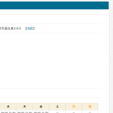
野市葛生東3-9-5 【
地図
】
水
木
金
土
日
祝