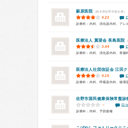
蘇原医院
(栃木県佐野市葛生東)
4.22
診療科：内科、消化器内科、アレ
医療法人 翼望会 長島医院
3.44
医療法人社団信証会
江田ク
4.10
佐野市国民健康保険常盤診
－
口コ
診療科：内科、予防接種
こばやしファミリークリニ