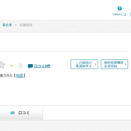
Calooとは
葛生東
佐藤医院
この病院の
無料医療機関
－
？
口コミ
0
件
看護師求人
会員登録
-9-5
【
地図
】
口コミ