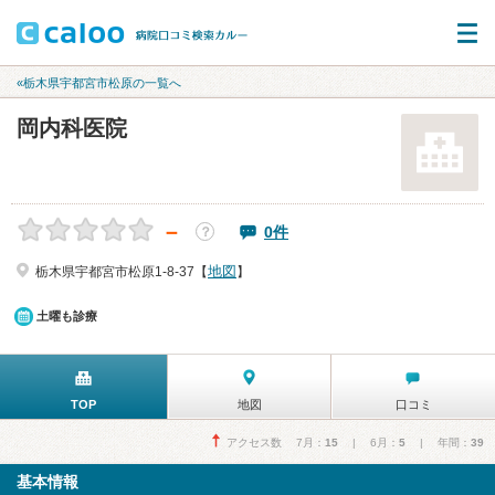
«栃木県宇都宮市松原の一覧へ
岡内科医院
－
0件
？
地図
栃木県宇都宮市松原1-8-37【
】
土曜も診療
TOP
地図
口コミ
アクセス数 7月：
15
| 6月：
5
| 年間：
39
基本情報