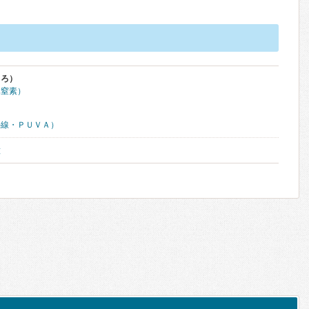
くろ）
体窒素）
外線・ＰＵＶＡ）
種