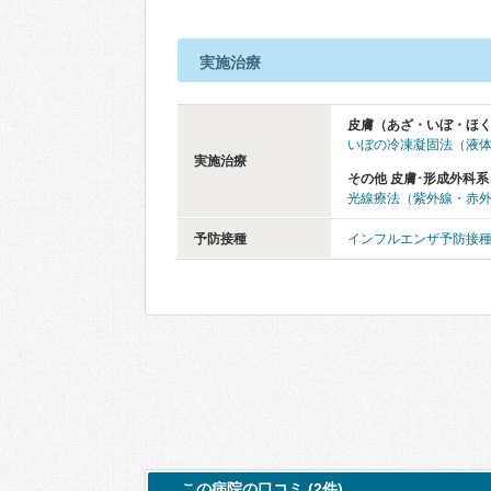
実施治療
皮膚（あざ・いぼ・ほ
いぼの冷凍凝固法（液
実施治療
その他 皮膚･形成外科系
光線療法（紫外線・赤
予防接種
インフルエンザ予防接
この病院の口コミ (2件)