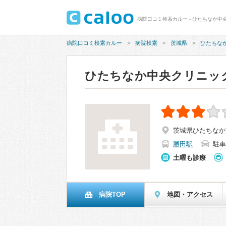
病院口コミ検索カルー - ひたちなか中央
病院口コミ検索カルー
病院検索
茨城県
ひたちな
ひたちなか中央クリニッ
茨城県ひたちなか市
勝田駅
駐車
土曜も診療
病院TOP
地図・アクセス