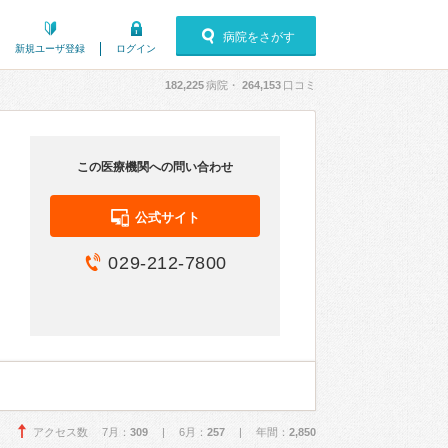
病院をさがす
新規ユーザ登録
ログイン
182,225
病院・
264,153
口コミ
この医療機関への問い合わせ
公式サイト
029-212-7800
アクセス数 7月：
309
| 6月：
257
| 年間：
2,850