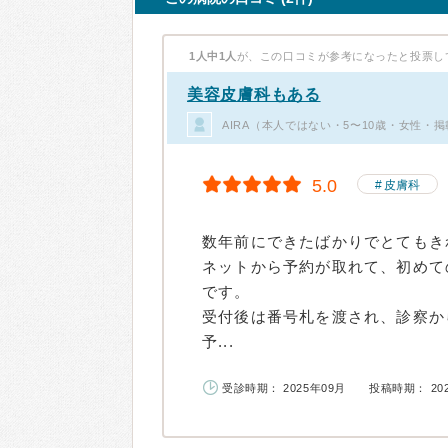
1人中1人
が、この口コミが参考になったと投票し
美容皮膚科もある
AIRA（本人ではない・5〜10歳・女性・
5.0
皮膚科
数年前にできたばかりでとてもき
ネットから予約が取れて、初めて
です。
受付後は番号札を渡され、診察か
予...
受診時期： 2025年09月
投稿時期： 20