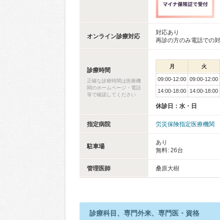
対応あり
オンライン診療対応
再診の方のみ電話での
月
火
診療時間
09:00-12:00
09:00-12:00
正確な診療時間は医療機
関のホームページ・電話
14:00-18:00
14:00-18:00
等で確認してください
休診日：水・日
指定病院
労災保険指定医療機関
あり
駐車場
無料: 26台
管理医師
桑原大樹
診療科目、専門外来、専門医・資格