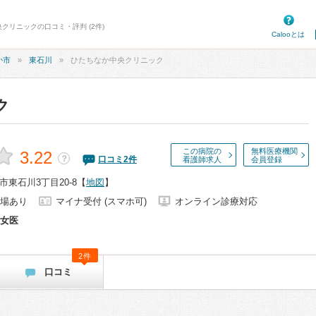
クリニックの口コミ・評判 (2件)
Calooとは
か市
東石川
ひたちなか中央クリニック
ク
この病院の
無料医療機関
3.22
？
口コミ
2
件
看護師求人
会員登録
東石川3丁目20-8
【
地図
】
場あり
マイナ受付 (スマホ可)
オンライン診療対応
女医
2件
口コミ