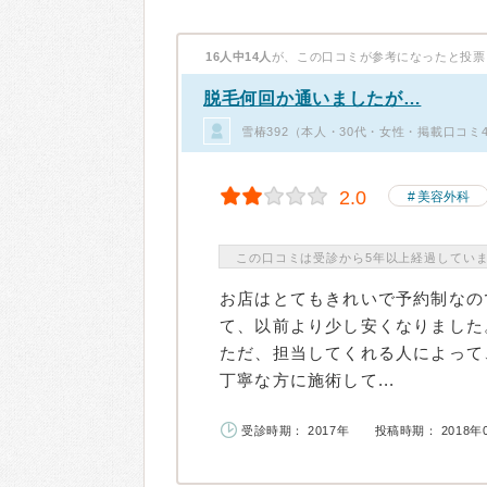
16人中14人
が、この口コミが参考になったと投票
脱毛何回か通いましたが…
雪椿392（本人・30代・女性・掲載口コミ
2.0
美容外科
この口コミは受診から5年以上経過してい
お店はとてもきれいで予約制なの
て、以前より少し安くなりました
ただ、担当してくれる人によって
丁寧な方に施術して...
受診時期： 2017年
投稿時期： 2018年