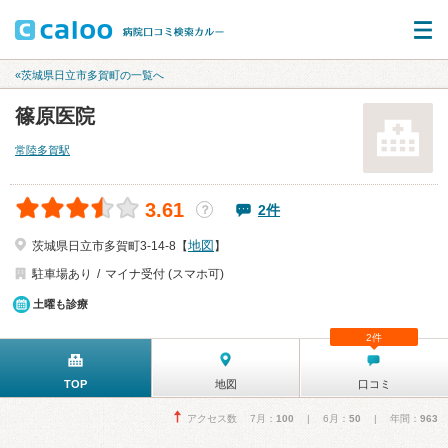
«茨城県日立市多賀町の一覧へ
篠原医院
常陸多賀駅
3.61
2件
？
地図
茨城県日立市多賀町3-14-8【
】
駐車場あり
マイナ受付 (スマホ可)
土曜も診療
2件
TOP
地図
口コミ
アクセス数 7月：
100
| 6月：
50
| 年間：
963