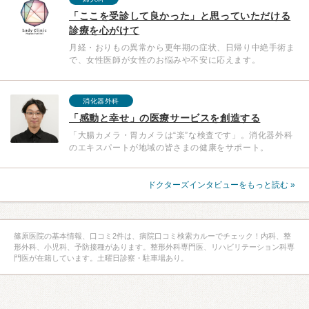
「ここを受診して良かった」と思っていただける
診療を心がけて
月経・おりもの異常から更年期の症状、日帰り中絶手術ま
で、女性医師が女性のお悩みや不安に応えます。
消化器外科
「感動と幸せ」の医療サービスを創造する
「大腸カメラ・胃カメラは“楽”な検査です」。消化器外科
のエキスパートが地域の皆さまの健康をサポート。
ドクターズインタビューをもっと読む »
篠原医院の基本情報、口コミ2件は、病院口コミ検索カルーでチェック！内科、整
形外科、小児科、予防接種があります。整形外科専門医、リハビリテーション科専
門医が在籍しています。土曜日診察・駐車場あり。