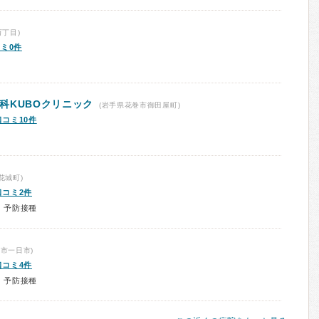
丁目)
ミ0件
科KUBOクリニック
(岩手県花巻市御田屋町)
口コミ10件
花城町)
口コミ2件
、予防接種
市一日市)
口コミ4件
、予防接種