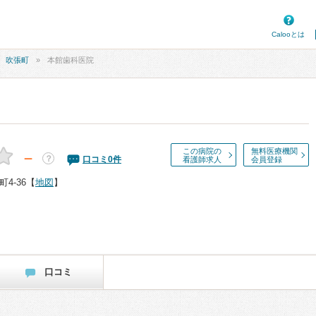
Calooとは
吹張町
本館歯科医院
この病院の
無料医療機関
－
？
口コミ
0
件
看護師求人
会員登録
4-36
【
地図
】
口コミ