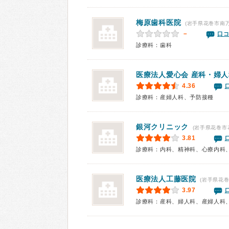
梅原歯科医院
(岩手県花巻市南万
－
口コ
診療科：歯科
医療法人愛心会
産科・婦人
4.36
診療科：産婦人科、予防接種
銀河クリニック
(岩手県花巻市
3.81
診療科：内科、精神科、心療内科
医療法人
工藤医院
(岩手県花巻
3.97
診療科：産科、婦人科、産婦人科