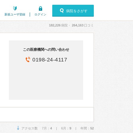
病院をさがす
新規ユーザ登録
ログイン
182,226
病院・
264,163
口コミ
この医療機関への問い合わせ
0198-24-4117
アクセス数 7月：
4
| 6月：
9
| 年間：
52