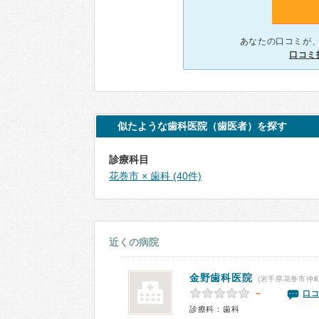
あなたの口コミが
口コミ
似たような歯科医院（歯医者）を探す
診療科目
花巻市 × 歯科 (40件)
近くの病院
金野歯科医院
(岩手県花巻市仲町
－
口コ
診療科：歯科