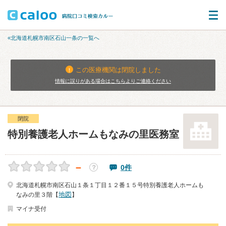
«北海道札幌市南区石山一条の一覧へ
この医療機関は閉院しました
情報に誤りがある場合はこちらよりご連絡ください
閉院
特別養護老人ホームもなみの里医務室
－
0件
？
北海道札幌市南区石山１条１丁目１２番１５号特別養護老人ホームも
地図
なみの里３階【
】
マイナ受付