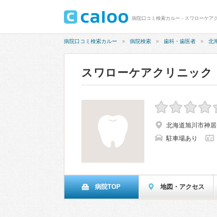
病院口コミ検索カルー - スワローケア
病院口コミ検索カルー
病院検索
歯科・歯医者
北
スワローケアクリニック
北海道旭川市神居2
駐車場あり
病院TOP
地図・アクセス