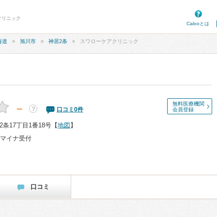
クリニック
Calooとは
海道
旭川市
神居2条
スワローケアクリニック
無料医療機関
－
？
口コミ
0
件
会員登録
条17丁目1番18号
【
地図
】
マイナ受付
口コミ