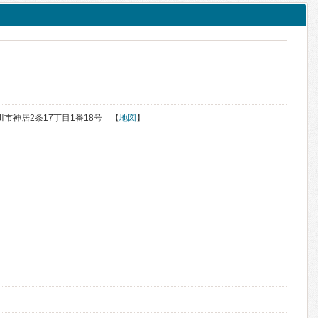
ク
く
旭川市神居2条17丁目1番18号 【
地図
】