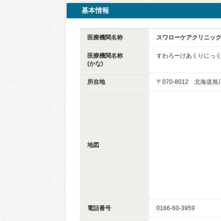
基本情報
医療機関名称
スワローケアクリニッ
医療機関名称
すわろーけあくりにっ
(かな)
所在地
〒070-8012 北海道
地図
電話番号
0166-60-3959