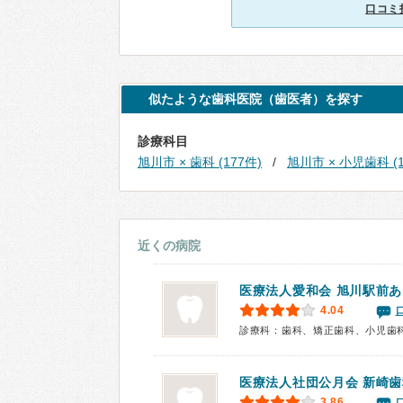
口コミ
似たような歯科医院（歯医者）を探す
診療科目
旭川市 × 歯科 (177件)
旭川市 × 小児歯科 (1
近くの病院
医療法人愛和会 旭川駅前
4.04
診療科：歯科、矯正歯科、小児歯
医療法人社団公月会
新崎歯
3.86