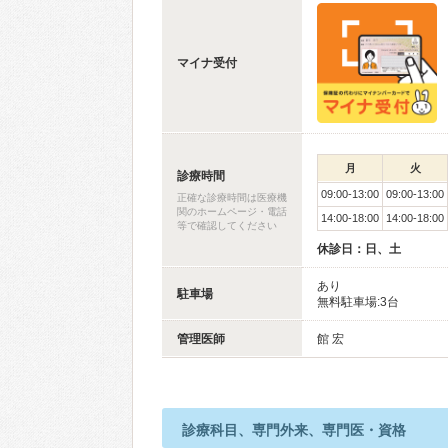
マイナ受付
月
火
診療時間
09:00-13:00
09:00-13:00
正確な診療時間は医療機
関のホームページ・電話
14:00-18:00
14:00-18:00
等で確認してください
休診日：日、土
あり
駐車場
無料駐車場:3台
管理医師
館 宏
診療科目、専門外来、専門医・資格