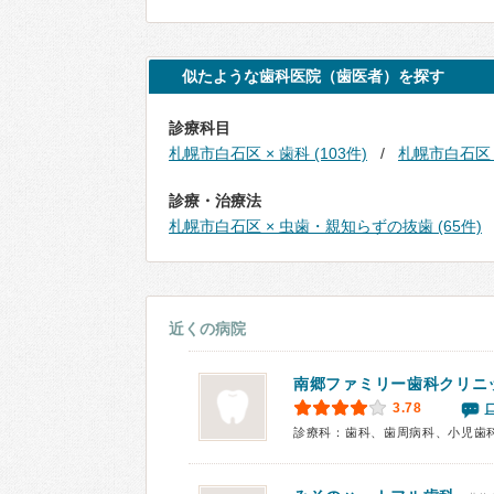
似たような歯科医院（歯医者）を探す
診療科目
札幌市白石区 × 歯科 (103件)
札幌市白石区 ×
診療・治療法
札幌市白石区 × 虫歯・親知らずの抜歯 (65件)
近くの病院
南郷ファミリー歯科クリニ
3.78
診療科：歯科、歯周病科、小児歯