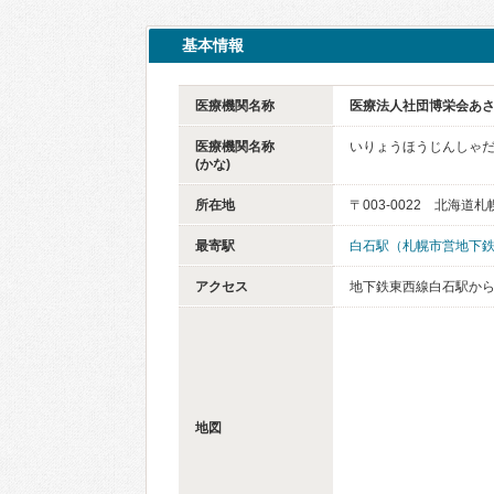
基本情報
医療機関名称
医療法人社団博栄会あ
医療機関名称
いりょうほうじんしゃ
(かな)
所在地
〒003-0022 北海道
最寄駅
白石駅（札幌市営地下
アクセス
地下鉄東西線白石駅から
地図