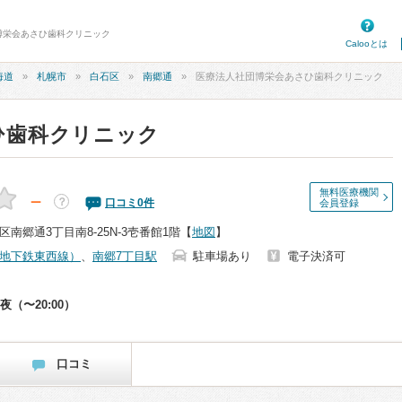
団博栄会あさひ歯科クリニック
Calooとは
海道
札幌市
白石区
南郷通
医療法人社団博栄会あさひ歯科クリニック
ひ歯科クリニック
無料医療機関
－
？
口コミ
0
件
会員登録
南郷通3丁目南8-25N-3壱番館1階
【
地図
】
地下鉄東西線）
、
南郷7丁目駅
駐車場あり
電子決済可
夜（〜20:00）
口コミ