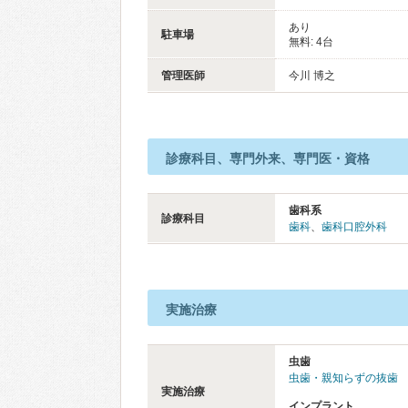
あり
駐車場
無料: 4台
管理医師
今川 博之
診療科目、専門外来、専門医・資格
歯科系
診療科目
歯科
、
歯科口腔外科
実施治療
虫歯
虫歯・親知らずの抜歯
実施治療
インプラント