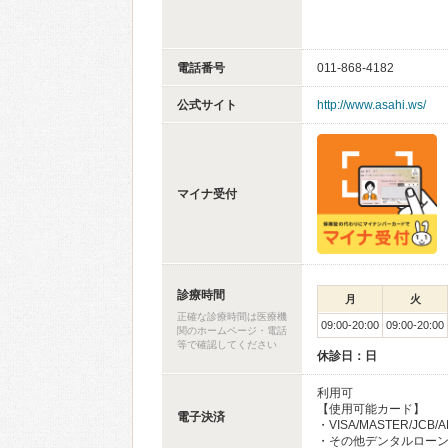
電話番号
011-868-4182
公式サイト
http://www.asahi.ws/
マイナ受付
診療時間
月
火
正確な診療時間は医療機
09:00-20:00
09:00-20:00
関のホームページ・電話
等で確認してください
休診日：日
利用可
【使用可能カード】
電子決済
・VISA/MASTER/JCB/
・その他デンタルロー