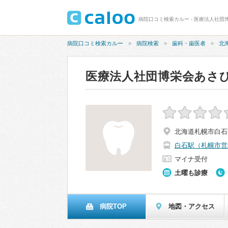
病院口コミ検索カルー - 医療法人社
病院口コミ検索カルー
病院検索
歯科・歯医者
北
医療法人社団博栄会あさ
北海道札幌市白石区
白石駅（札幌市営
マイナ受付
土曜も診療
病院TOP
地図・アクセス