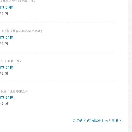
道札幌市豊平区美園二条)
口コミ3件
腔外科
(北海道札幌市白石区本郷通)
口コミ1件
腔外科
平区月寒東二条)
口コミ1件
腔外科
市豊平区月寒東五条)
口コミ1件
腔外科
この近くの病院をもっと見る »