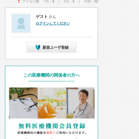
アクセス数 7月：
6
| 6月：
5
| 年間：
52
ゲスト
さん
ログインしてください
新規ユーザ登録
この医療機関の関係者の方へ