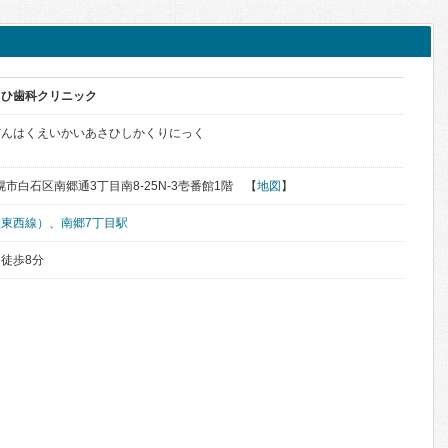
さひ歯科クリニック
だんはくえいかいあさひしかくりにっく
札幌市白石区南郷通3丁目南8-25N-3壱番館1階 【
地図
】
鉄東西線）
、
南郷7丁目駅
徒歩8分