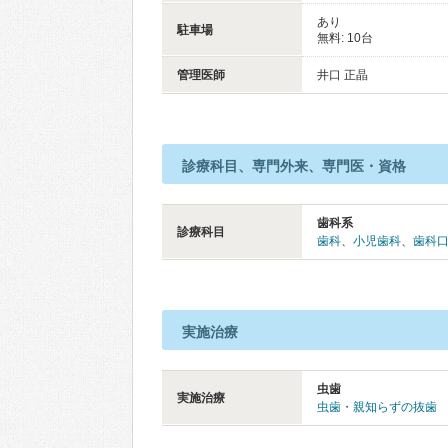
あり
駐車場
無料: 10台
管理医師
井口 正晶
診療科目、専門外来、専門医・資格
歯科系
診療科目
歯科
、
小児歯科
、
歯科
実施治療
虫歯
実施治療
虫歯・親知らずの抜歯