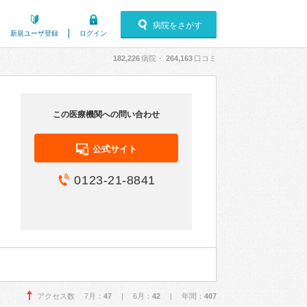
病院をさがす
新規ユーザ登録
ログイン
182,226
病院・
264,163
口コミ
この医療機関への問い合わせ
公式サイト
0123-21-8841
アクセス数 7月：
47
| 6月：
42
| 年間：
407