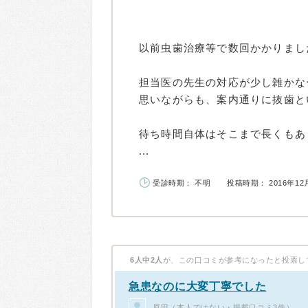
以前虫歯治療等で数回かかりまし
担当医の先生の対応が少し雑かな
思いながらも、案内通りに抜歯と
待ち時間自体はそこまで長くもあ
...
受診時期： 不明
投稿時期： 2016年12
6人中2人
が、この口コミが参考になったと投票し
急患なのに大変丁寧でした
原田（本人ではない・掲載口コミ3件）