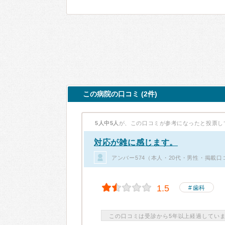
この病院の口コミ (2件)
5人中5人
が、この口コミが参考になったと投票し
対応が雑に感じます。
アンバー574（本人・20代・男性・掲載口
1.5
歯科
この口コミは受診から5年以上経過してい