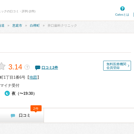
ックの口コミ・評判 (2件)
Calooとは
海道
恵庭市
白樺町
井口歯科クリニック
無料医療機関
3.14
？
口コミ
2
件
会員登録
町1丁目1番6号
【
地図
】
マイナ受付
夜（〜19:30）
2件
口コミ