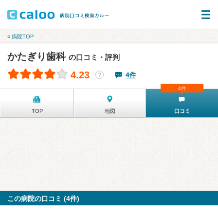
« 病院TOP
かたぎり歯科
の口コミ・評判
4.23
4件
？
4件
TOP
地図
口コミ
この病院の口コミ (4件)