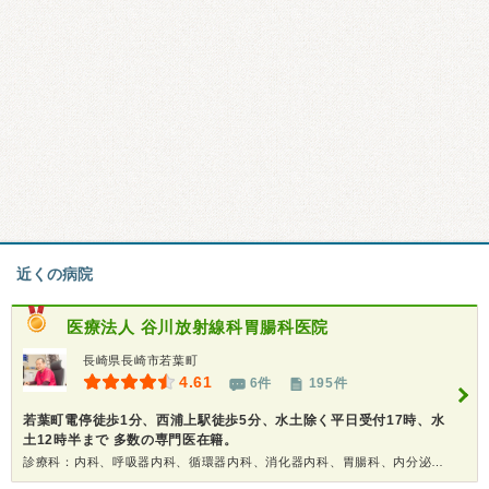
近くの病院
医療法人
谷川放射線科胃腸科医院
長崎県長崎市若葉町
4.61
6件
195件
若葉町電停徒歩1分、西浦上駅徒歩5分、水土除く平日受付17時、水
土12時半まで 多数の専門医在籍。
診療科：内科、呼吸器内科、循環器内科、消化器内科、胃腸科、内分泌代謝科、糖尿病科、リウマチ科、神経内科、腎臓内科、形成外科、精神科、内視鏡、放射線科、健康診断、在宅医療、人間ドック