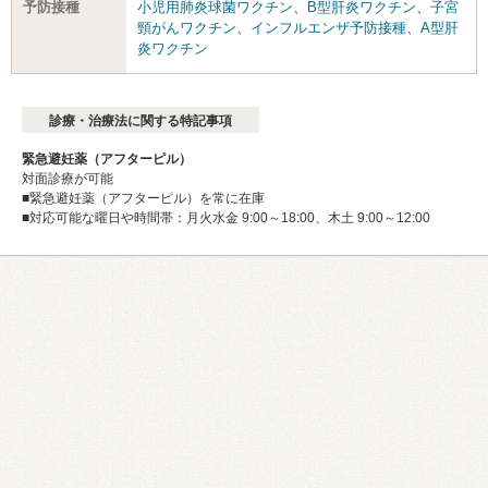
予防接種
小児用肺炎球菌ワクチン
、
B型肝炎ワクチン
、
子宮
頸がんワクチン
、
インフルエンザ予防接種
、
A型肝
炎ワクチン
診療・治療法に関する特記事項
緊急避妊薬（アフターピル）
対面診療が可能
■緊急避妊薬（アフターピル）を常に在庫
■対応可能な曜日や時間帯：月火水金 9:00～18:00、木土 9:00～12:00