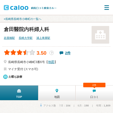
«長崎県長崎市小峰町の一覧へ
倉田醫院内科婦人科
岩屋橋駅
長崎大学駅
浦上車庫駅
3.50
2件
？
地図
長崎県長崎市小峰町3番6号【
】
マイナ受付 (スマホ可)
土曜も診療
2件
TOP
地図
口コミ
アクセス数 7月：
104
| 6月：
198
| 年間：
1,809