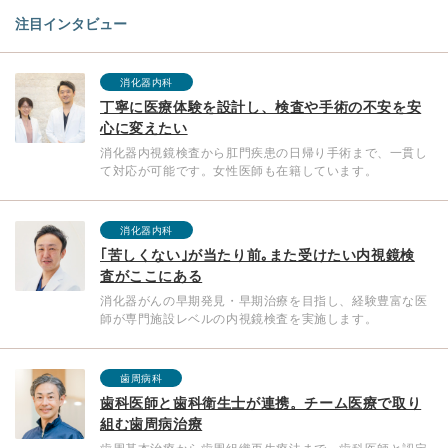
注目インタビュー
消化器内科
丁寧に医療体験を設計し、検査や手術の不安を安
心に変えたい
消化器内視鏡検査から肛門疾患の日帰り手術まで、一貫し
て対応が可能です。女性医師も在籍しています。
消化器内科
｢苦しくない｣が当たり前｡また受けたい内視鏡検
査がここにある
消化器がんの早期発見・早期治療を目指し、経験豊富な医
師が専門施設レベルの内視鏡検査を実施します。
歯周病科
歯科医師と歯科衛生士が連携。チーム医療で取り
組む歯周病治療