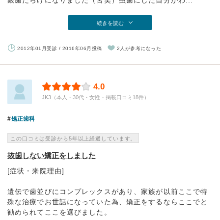
銀歯だらけになりました（苦笑）虫歯にした自分がわ...
続きを読む
2012年01月受診 / 2016年06月投稿
2人が参考になった
4.0
JK3（本人・30代・女性・掲載口コミ18件）
矯正歯科
この口コミは受診から5年以上経過しています。
抜歯しない矯正をしました
[症状・来院理由]
遺伝で歯並びにコンプレックスがあり、家族が以前ここで特
殊な治療でお世話になっていた為、矯正をするならここでと
勧められてここを選びました。