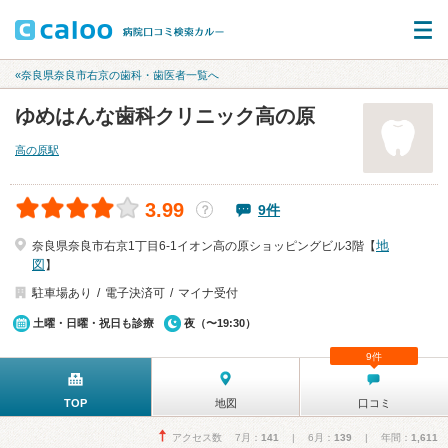
«奈良県奈良市右京の歯科・歯医者一覧へ
ゆめはんな歯科クリニック高の原
高の原駅
3.99
9件
？
地
奈良県奈良市右京1丁目6-1イオン高の原ショッピングビル3階【
図
】
駐車場あり
電子決済可
マイナ受付
土曜・日曜・祝日も診療
夜（〜19:30）
9件
TOP
地図
口コミ
アクセス数 7月：
141
| 6月：
139
| 年間：
1,611