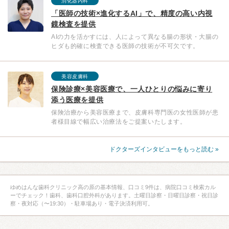
消化器内科
「医師の技術×進化するAI」で、精度の高い内視
鏡検査を提供
AIの力を活かすには、人によって異なる腸の形状・大腸の
ヒダも的確に検査できる医師の技術が不可欠です。
美容皮膚科
保険診療×美容医療で、一人ひとりの悩みに寄り
添う医療を提供
保険治療から美容医療まで、皮膚科専門医の女性医師が患
者様目線で幅広い治療法をご提案いたします。
ドクターズインタビューをもっと読む »
ゆめはんな歯科クリニック高の原の基本情報、口コミ9件は、病院口コミ検索カル
ーでチェック！歯科、歯科口腔外科があります。土曜日診察・日曜日診察・祝日診
察・夜対応（〜19:30）・駐車場あり・電子決済利用可。