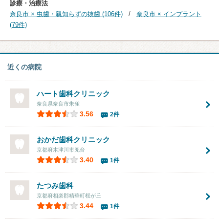
診療・治療法
奈良市 × 虫歯・親知らずの抜歯 (106件)
奈良市 × インプラント
(79件)
近くの病院
ハート歯科クリニック
奈良県奈良市朱雀
3.56
2件
おかだ歯科クリニック
京都府木津川市兜台
3.40
1件
たつみ歯科
京都府相楽郡精華町桜が丘
3.44
1件