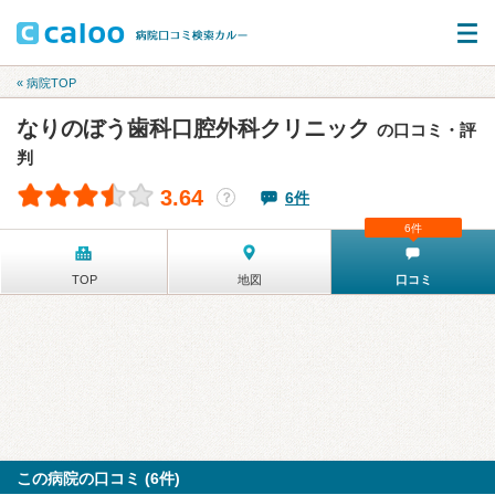
« 病院TOP
なりのぼう歯科口腔外科クリニック
の口コミ・評
判
3.64
6件
？
6件
TOP
地図
口コミ
この病院の口コミ (6件)