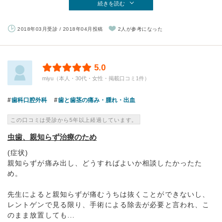
続きを読む
2018年03月受診 / 2018年04月投稿
2人が参考になった
5.0
miyu（本人・30代・女性・掲載口コミ1件）
歯科口腔外科
歯と歯茎の痛み・腫れ・出血
この口コミは受診から5年以上経過しています。
虫歯、親知らず治療のため
(症状)
親知らずが痛み出し、どうすればよいか相談したかったた
め。
先生によると親知らずが痛むうちは抜くことができないし、
レントゲンで見る限り、手術による除去が必要と言われ、こ
のまま放置しても...