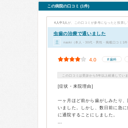
この病院の口コミ (1件)
4人中3人
が、この口コミが参考になったと投票し
虫歯の治療で通いました
naoki（本人・30代・男性・掲載口コミ1
4.0
歯科
この口コミは受診から5年以上経過してい
[症状・来院理由]
一ヶ月ほど前から歯がしみたり、
いました。しかし、数日前に急に
に通院することにしました。
...