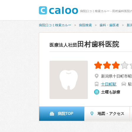
病院口コミ検索カルー - 田村歯科医院の
病院口コミ検索カルー
病院検索
歯科・歯医者
新
田村歯科医院
医療法人社団
新潟県十日町市昭
十日町駅
駐
土曜も診療
病院TOP
地図・アクセス