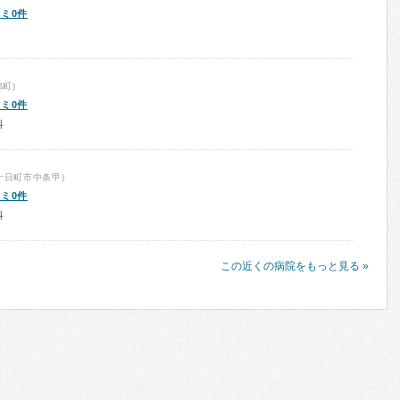
ミ0件
町)
ミ0件
科
十日町市中条甲)
ミ0件
科
この近くの病院をもっと見る »