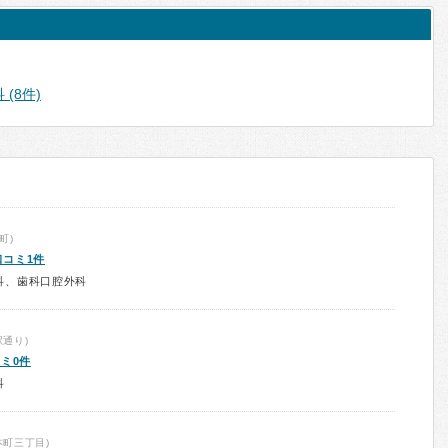
(8件)
町)
口コミ1件
科、歯科口腔外科
通り)
ミ0件
科
町三丁目)