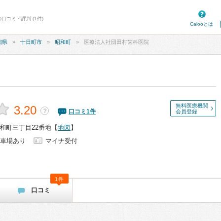
口コミ・評判 (1件)
Calooとは
潟県
十日町市
昭和町
医療法人社団田村歯科医院
無料医療機関
3.20
？
口コミ
1
件
会員登録
和町三丁目22番地
【
地図
】
車場あり
マイナ受付
1件
口コミ