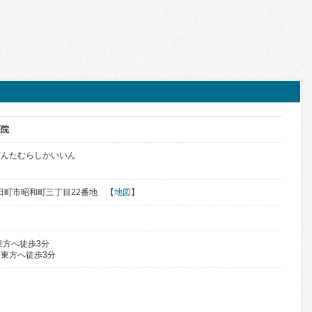
医院
だんたむらしかいいん
県十日町市昭和町三丁目22番地 【
地図
】
東方へ徒歩3分
東方へ徒歩3分