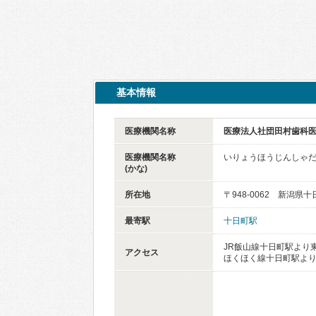
基本情報
医療機関名称
医療法人社団田村歯科
医療機関名称
いりょうほうじんしゃ
(かな)
所在地
〒948-0062 新潟
最寄駅
十日町駅
JR飯山線十日町駅より
アクセス
ほくほく線十日町駅より