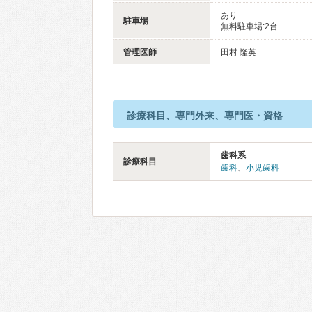
あり
駐車場
無料駐車場:2台
管理医師
田村 隆英
診療科目、専門外来、専門医・資格
歯科系
診療科目
歯科
、
小児歯科