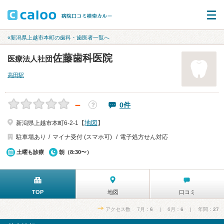
«新潟県上越市本町の歯科・歯医者一覧へ
佐藤歯科医院
医療法人社団
高田駅
－
0件
？
地図
新潟県上越市本町6-2-1【
】
駐車場あり
マイナ受付 (スマホ可)
電子処方せん対応
土曜も診療
朝（8:30〜）
TOP
地図
口コミ
アクセス数 7月：
6
| 6月：
6
| 年間：
27