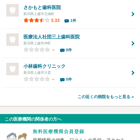
さかもと歯科医院
新潟県上越市北城町
3.33
1件
医療法人社団
三上歯科医院
新潟県上越市仲町
－
0件
小林歯科クリニック
新潟県上越市大貫
－
0件
この近くの病院をもっと見る »
この医療機関の関係者の方へ
掲載情報の編集、口コミへの返信・アクセス