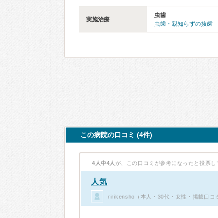
虫歯
実施治療
虫歯・親知らずの抜歯
この病院の口コミ (4件)
4人中4人
が、この口コミが参考になったと投票し
人気
ririkensho（本人・30代・女性・掲載口コ