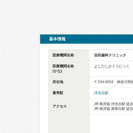
基本情報
医療機関名称
吉田歯科クリニック
医療機関名称
よしだしかくりにっく
(かな)
所在地
〒234-0054 神奈川
最寄駅
洋光台駅
JR 根岸線 洋光台駅 徒
アクセス
JR 根岸線 港南台駅 徒