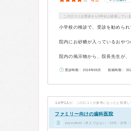
4.0
この口コミは受診から5年以上経過してい
小学校の検診で、受診を勧められ
院内にお砂糖が入っているおやつ
院内の掲示物から、院長先生が、と
受診時期： 2018年06月
投稿時期： 20
1人中1人
が、この口コミが参考になったと投票し
ファミリー向けの歯科医院
asyoulikeit（本人ではない・10代・女