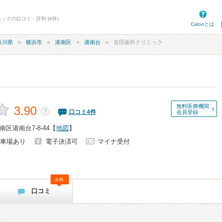
ックの口コミ・評判 (4件)
Calooとは
奈川県
横浜市
港南区
港南台
吉田歯科クリニック
無料医療機関
3.90
？
口コミ
4
件
会員登録
区港南台7-8-44
【
地図
】
車場あり
電子決済可
マイナ受付
4件
口コミ