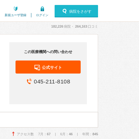
病院をさがす
新規ユーザ登録
ログイン
182,226
病院・
264,163
口コミ
この医療機関への問い合わせ
公式サイト
045-211-8108
アクセス数 7月：
67
| 6月：
46
| 年間：
845