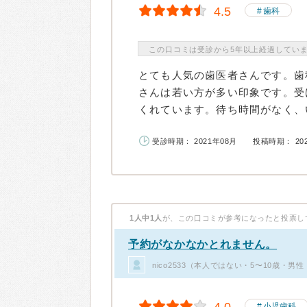
4.5
歯科
この口コミは受診から5年以上経過してい
とても人気の歯医者さんです。歯
さんは若い方が多い印象です。受
くれています。待ち時間がなく、い
受診時期： 2021年08月
投稿時期： 20
1人中1人
が、この口コミが参考になったと投票し
予約がなかなかとれません。
nico2533（本人ではない・5〜10歳・男
小児歯科