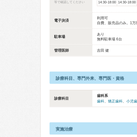
等で確認してください
14:30-18:00
14:30-18:00
利用可
電子決済
自費、販売品のみ。1万
あり
駐車場
無料駐車場 6台
管理医師
吉田 健
診療科目、専門外来、専門医・資格
歯科系
診療科目
歯科
、
矯正歯科
、
小児
実施治療