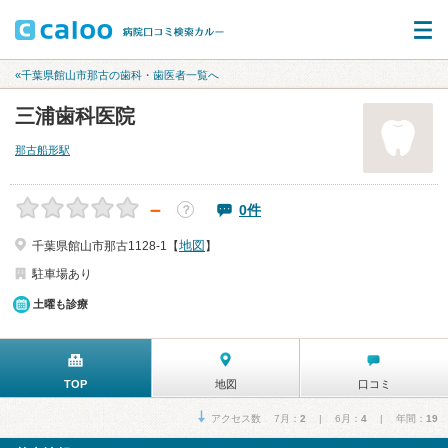
«千葉県館山市那古の歯科・歯医者一覧へ
三浦歯科医院
那古船形駅
－
0件
？
地図
千葉県館山市那古1128-1【
】
駐車場あり
土曜も診療
TOP
地図
口コミ
アクセス数 7月：
2
| 6月：
4
| 年間：
19