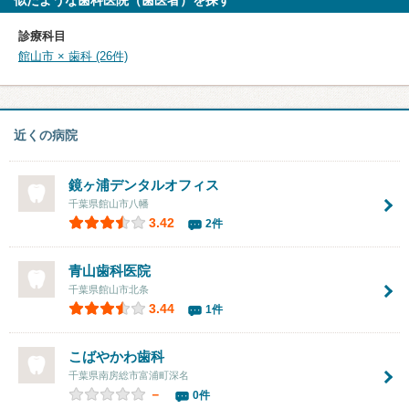
似たような歯科医院（歯医者）を探す
診療科目
館山市 × 歯科 (26件)
近くの病院
鏡ヶ浦デンタルオフィス
千葉県館山市八幡
3.42
2件
青山歯科医院
千葉県館山市北条
3.44
1件
こばやかわ歯科
千葉県南房総市富浦町深名
－
0件