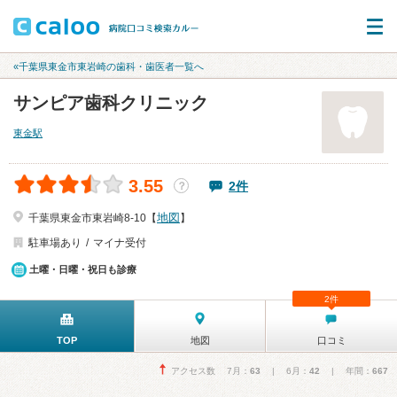
«千葉県東金市東岩崎の歯科・歯医者一覧へ
サンピア歯科クリニック
東金駅
3.55
2件
？
地図
千葉県東金市東岩崎8-10【
】
駐車場あり
マイナ受付
土曜・日曜・祝日も診療
2件
TOP
地図
口コミ
アクセス数 7月：
63
| 6月：
42
| 年間：
667