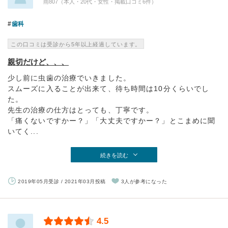
雨807（本人・20代・女性・掲載口コミ6件）
歯科
この口コミは受診から5年以上経過しています。
親切だけど、、、
少し前に虫歯の治療でいきました。
スムーズに入ることが出来て、待ち時間は10分くらいでし
た。
先生の治療の仕方はとっても、丁寧です。
「痛くないですかー？」「大丈夫ですかー？」とこまめに聞
いてく...
続きを読む
2019年05月受診 / 2021年03月投稿
3人が参考になった
4.5