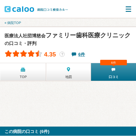
« 病院TOP
ファミリー歯科医療クリニック
医療法人社団博慈会
の口コミ・評判
4.35
6件
？
6件
TOP
地図
口コミ
この病院の口コミ (6件)