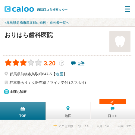
«群馬県前橋市鳥取町の歯科・歯医者一覧へ
おりはら歯科医院
3.20
1件
？
地図
群馬県前橋市鳥取町847-5【
】
駐車場あり
女医在籍
マイナ受付 (スマホ可)
土曜も診療
1件
TOP
地図
口コミ
アクセス数 7月：
14
| 6月：
14
| 年間：
221