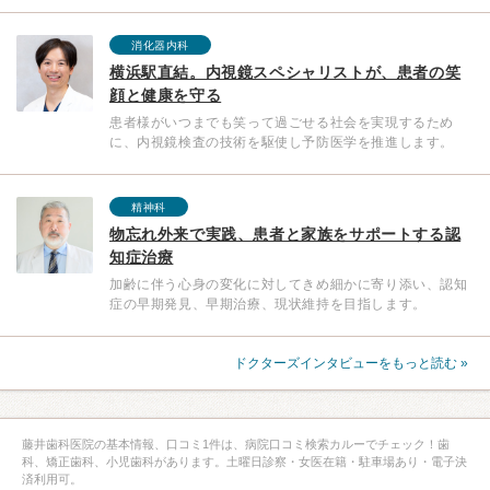
消化器内科
横浜駅直結。内視鏡スペシャリストが、患者の笑
顔と健康を守る
患者様がいつまでも笑って過ごせる社会を実現するため
に、内視鏡検査の技術を駆使し予防医学を推進します。
精神科
物忘れ外来で実践、患者と家族をサポートする認
知症治療
加齢に伴う心身の変化に対してきめ細かに寄り添い、認知
症の早期発見、早期治療、現状維持を目指します。
ドクターズインタビューをもっと読む »
藤井歯科医院の基本情報、口コミ1件は、病院口コミ検索カルーでチェック！歯
科、矯正歯科、小児歯科があります。土曜日診察・女医在籍・駐車場あり・電子決
済利用可。