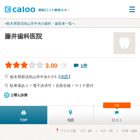
«栃木県那須烏山市中央の歯科・歯医者一覧へ
藤井歯科医院
3.00
1件
？
地図
栃木県那須烏山市中央3-3-5【
】
駐車場あり
電子決済可
女医在籍
マイナ受付
土曜も診療
1件
TOP
地図
口コミ
アクセス数 7月：
20
| 6月：
10
| 年間：
129