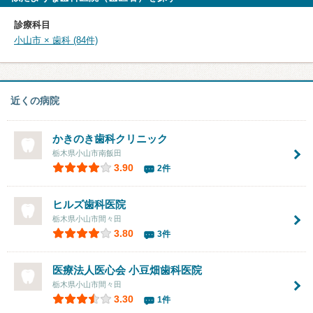
診療科目
小山市 × 歯科 (84件)
近くの病院
かきのき歯科クリニック
栃木県小山市南飯田
3.90
2件
ヒルズ歯科医院
栃木県小山市間々田
3.80
3件
医療法人医心会
小豆畑歯科医院
栃木県小山市間々田
3.30
1件