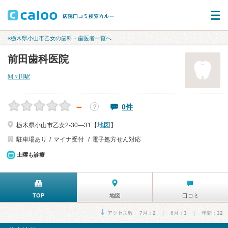
«栃木県小山市乙女の歯科・歯医者一覧へ
前田歯科医院
間々田駅
－
0件
？
地図
栃木県小山市乙女2-30―31【
】
駐車場あり
マイナ受付
電子処方せん対応
土曜も診療
TOP
地図
口コミ
アクセス数 7月：
2
| 6月：
3
| 年間：
32