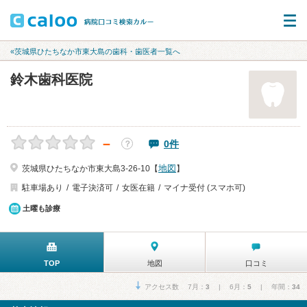
«茨城県ひたちなか市東大島の歯科・歯医者一覧へ
鈴木歯科医院
－
0件
？
地図
茨城県ひたちなか市東大島3-26-10【
】
駐車場あり
電子決済可
女医在籍
マイナ受付 (スマホ可)
土曜も診療
TOP
地図
口コミ
アクセス数 7月：
3
| 6月：
5
| 年間：
34