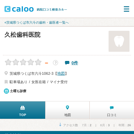
«茨城県つくば市六斗の歯科・歯医者一覧へ
久松歯科医院
－
0件
？
地図
茨城県つくば市六斗1062-3【
】
駐車場あり
女医在籍
マイナ受付
土曜も診療
TOP
地図
口コミ
アクセス数 7月：
2
| 6月：
3
| 年間：
26