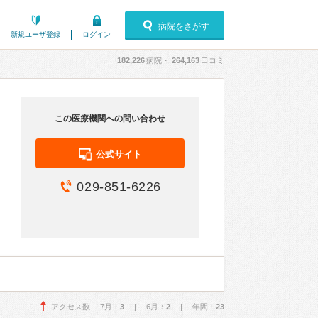
病院をさがす
新規ユーザ登録
ログイン
182,226
病院・
264,163
口コミ
この医療機関への問い合わせ
公式サイト
029-851-6226
アクセス数 7月：
3
| 6月：
2
| 年間：
23