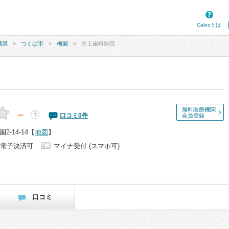
Calooとは
城県
つくば市
梅園
井上歯科医院
無料医療機関
－
？
口コミ
0
件
会員登録
-14-14
【
地図
】
電子決済可
マイナ受付 (スマホ可)
口コミ