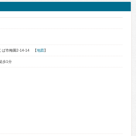
くば市梅園2-14-14 【
地図
】
徒歩1分