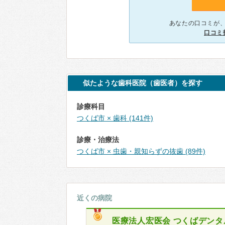
あなたの口コミが
口コミ
似たような歯科医院（歯医者）を探す
診療科目
つくば市 × 歯科 (141件)
診療・治療法
つくば市 × 虫歯・親知らずの抜歯 (89件)
近くの病院
医療法人宏医会
つくばデンタ