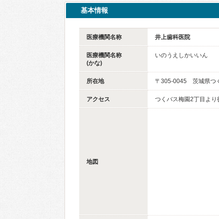
基本情報
医療機関名称
井上歯科医院
医療機関名称
いのうえしかいいん
(かな)
所在地
〒305-0045 茨城県つ
アクセス
つくバス梅園2丁目より
地図