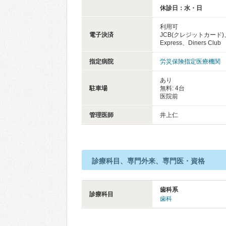
休診日：水・日
利用可
電子決済
JCB(クレジットカード)、
Express、Diners Club
指定病院
労災保険指定医療機関
あり
駐車場
無料: 4台
医院前
管理医師
井上仁
診療科目、専門外来、専門医・資格
歯科系
診療科目
歯科