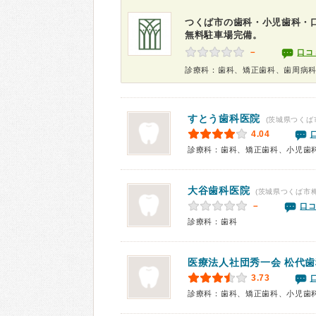
つくば市の歯科・小児歯科・口
無料駐車場完備。
－
口コ
診療科：歯科、矯正歯科、歯周病
すとう歯科医院
(茨城県つくば
4.04
診療科：歯科、矯正歯科、小児歯
大谷歯科医院
(茨城県つくば市梅
－
口コ
診療科：歯科
医療法人社団秀一会 松代
3.73
診療科：歯科、矯正歯科、小児歯